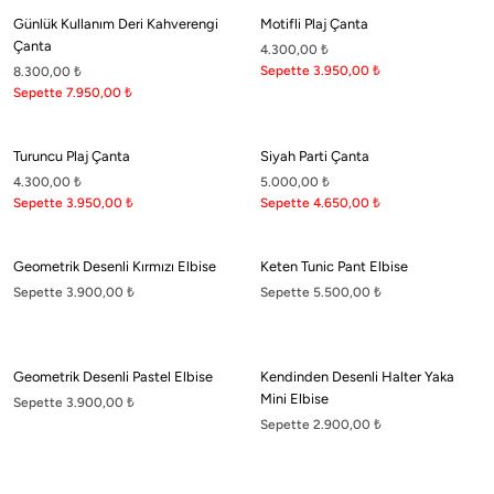
Barcelona'nın coşkulu ritminden İstanbul'un mistik dokusuna uzanan bir moda
Günlük Kullanım Deri Kahverengi
Motifli Plaj Çanta
yolculuğu. Cesaret ve zarafetin dualitesinden doğan stil manifestosu. Stil sahibi
Çanta
4.300,00
₺
kadınlar için şehir modasının özgün ruhunu, sofistike detaylar ve çarpıcı
Sepette 3.950,00
₺
8.300,00
₺
kontrastlarla birleştiren yeni bir anlayış. Cesaret ve özgürlüğün uyum ve denge
Sepette 7.950,00
₺
ile buluştuğu Boneqa dünyasına hoş geldiniz.
Turuncu Plaj Çanta
Siyah Parti Çanta
4.300,00
₺
5.000,00
₺
Sepette 3.950,00
₺
Sepette 4.650,00
₺
Koleksiyon
Geometrik Desenli Kırmızı Elbise
Keten Tunic Pant Elbise
Online Mağaza
Sepette 3.900,00
₺
Sepette 5.500,00
₺
Boneqa
Geometrik Desenli Pastel Elbise
Kendinden Desenli Halter Yaka
Yasal
Mini Elbise
Sepette 3.900,00
₺
Sepette 2.900,00
₺