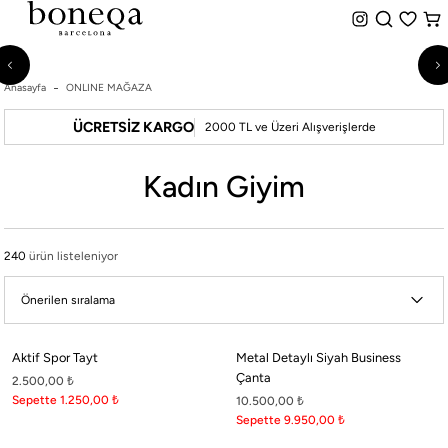
%50 ye Varan İndirim
Hemen Teslim Seçeneği
indirim.
Anasayfa
ONLINE MAĞAZA
26 SS İLKBAHAR-YAZ
ÜCRETSİZ KARGO
2000 TL ve Üzeri Alışverişlerde
25/26 SONBAHAR-KIŞ
TÜM KOLEKSİYONLAR
Kadın Giyim
ELBİSE
BLUZ & GÖMLEK
CEKET & YELEK
240
ürün listeleniyor
ETEK
PANTOLON
PARTİ & GECE KOLEKSİYONU
Aktif Spor Tayt
Metal Detaylı Siyah Business
TAYT & ŞORT
Çanta
2.500,00
₺
TiŞÖRT
Sepette 1.250,00
₺
10.500,00
₺
SPOR KOLEKSİYON
Sepette 9.950,00
₺
ÇANTA