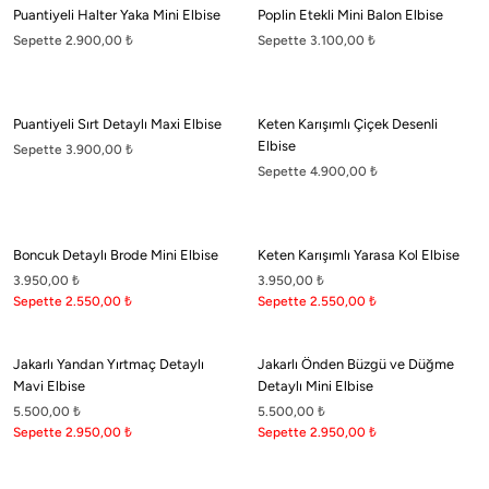
Puantiyeli Halter Yaka Mini Elbise
Poplin Etekli Mini Balon Elbise
©2026 boneqa.com | Tüm Hakları Saklıdır.
Sepette 2.900,00
₺
Sepette 3.100,00
₺
Puantiyeli Sırt Detaylı Maxi Elbise
Keten Karışımlı Çiçek Desenli
Elbise
Sepette 3.900,00
₺
Sepette 4.900,00
₺
Boncuk Detaylı Brode Mini Elbise
Keten Karışımlı Yarasa Kol Elbise
3.950,00
₺
3.950,00
₺
Sepette 2.550,00
₺
Sepette 2.550,00
₺
Jakarlı Yandan Yırtmaç Detaylı
Jakarlı Önden Büzgü ve Düğme
Mavi Elbise
Detaylı Mini Elbise
5.500,00
₺
5.500,00
₺
Sepette 2.950,00
₺
Sepette 2.950,00
₺