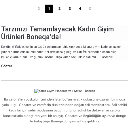
1
2
3
4
Tarzınızı Tamamlayacak Kadın Giyim
Ürünleri Boneqa’da!
Kendinizi ifade etmenin en özgün yollarından biri, kuşkusuz ki
tarz giyim kadın
anlayışını
yansıtan ürünlerle mümkündür. Her detayında şıklığı ve zarafeti barındıran kombinler,
kullanıcıların ruhunu ve günlük modunu dışa vuran özelliklere sahiptir. Bu nedenle
gardırobunuzu oluştururken stilinize uygun seçimler yapmanız büyük önem taşımaktadır.
Gerek klasik kesimler gerek modern çizgilerle harmanlanan tasarımlar, modayı yakından takip
eden kadınlar için vazgeçilmez unsurlar haline gelmiştir. Dolayısıyla, farklı yaş gruplarına ve
yaşam tarzlarına hitap eden çeşitlilikle
kadın giyim tarzları
, her sezonda yeni bir yorumla
karşımıza çıkmaktadır.
İster sade ister iddialı olun, her tarza uygun seçenekleri bir arada sunan Boneqa, şıklığınızı
Barcelona'nın coşkulu ritminden İstanbul'un mistik dokusuna uzanan bir moda
tamamlamanız için ideal adreslerdendir. Günlük hayatta rahatlıktan ödün vermeyen ama aynı
yolculuğu. Cesaret ve zarafetin dualitesinden doğan stil manifestosu. Stil sahibi
zamanda estetik görünümünü korumak isteyen kadınlar için Boneqa.com koleksiyonları,
tarzınıza kusursuz bir dokunuş katacak ürünlere ev sahipliği yapmaktadır.
kadınlar için şehir modasının özgün ruhunu, sofistike detaylar ve çarpıcı
kontrastlarla birleştiren yeni bir anlayış. Cesaret ve özgürlüğün uyum ve denge
2025 Yılının Kadın Giyim Trendleri
ile buluştuğu Boneqa dünyasına hoş geldiniz.