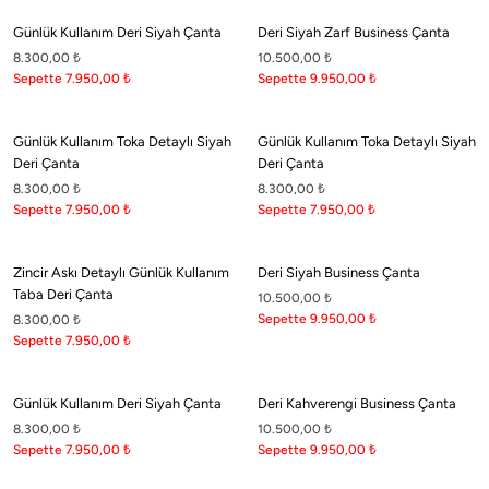
Günlük Kullanım Deri Siyah Çanta
Deri Siyah Zarf Business Çanta
8.300,00
₺
10.500,00
₺
Boneqa Hakkında
Sepette 7.950,00
₺
Sepette 9.950,00
₺
Hikayemiz
Günlük Kullanım Toka Detaylı Siyah
Günlük Kullanım Toka Detaylı Siyah
Şehrin sokaklarını Barcelona'nın Akdeniz rüzgarıyla dans eden coşkulu ritimleriyle
Deri Çanta
Deri Çanta
buluşturuyoruz.
8.300,00
₺
8.300,00
₺
Sepette 7.950,00
₺
Sepette 7.950,00
₺
Boneqa Magazin
Zincir Askı Detaylı Günlük Kullanım
Deri Siyah Business Çanta
Barcelona Seyahati İçin Tatil Bavulu Hazırlama Tüyoları
Taba Deri Çanta
10.500,00
₺
Barcelona tatil bavulu hazırlarken yanınıza almanız gereken parçaları doğru seçmek, hem şehri
Sepette 9.950,00
₺
8.300,00
₺
keşfetmenizi kolaylaştırır hem de stilinizden ödün vermemenizi sağlar.
Sepette 7.950,00
₺
#Social Boneqa
Günlük Kullanım Deri Siyah Çanta
Deri Kahverengi Business Çanta
8.300,00
₺
10.500,00
₺
Sepette 7.950,00
₺
Sepette 9.950,00
₺