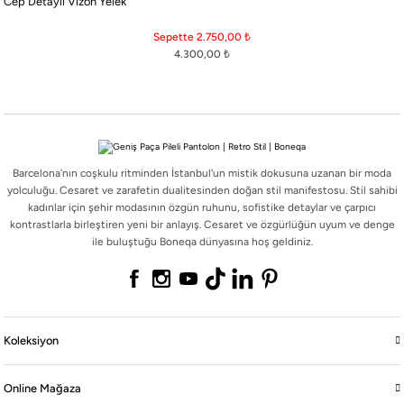
Cep Detaylı Vizon Yelek
Barcelona'nın coşkulu ritminden İstanbul'un mistik dokusuna uzanan bir moda
yolculuğu. Cesaret ve zarafetin dualitesinden doğan stil manifestosu. Stil sahibi
Sepette 2.750,00
₺
kadınlar için şehir modasının özgün ruhunu, sofistike detaylar ve çarpıcı
4.300,00
₺
kontrastlarla birleştiren yeni bir anlayış. Cesaret ve özgürlüğün uyum ve denge
ile buluştuğu Boneqa dünyasına hoş geldiniz.
Barcelona'nın coşkulu ritminden İstanbul'un mistik dokusuna uzanan bir moda
Koleksiyon
yolculuğu. Cesaret ve zarafetin dualitesinden doğan stil manifestosu. Stil sahibi
kadınlar için şehir modasının özgün ruhunu, sofistike detaylar ve çarpıcı
kontrastlarla birleştiren yeni bir anlayış. Cesaret ve özgürlüğün uyum ve denge
Online Mağaza
ile buluştuğu Boneqa dünyasına hoş geldiniz.
Boneqa
Yasal
Koleksiyon
Online Mağaza