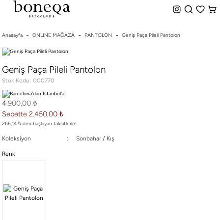
%50 ye Varan İndirim
Hemen Teslim Seçeneği
indirim.
Anasayfa
ONLINE MAĞAZA
PANTOLON
Geniş Paça Pileli Pantolon
26 SS İLKBAHAR-YAZ
Geniş Paça Pileli Pantolon
25/26 SONBAHAR-KIŞ
Stok Kodu
000770
TÜM KOLEKSİYONLAR
ELBİSE
4.900,00 ₺
BLUZ & GÖMLEK
Sepette 2.450,00 ₺
CEKET & YELEK
266,14 ₺ den başlayan taksitlerle!
ETEK
Koleksiyon
Sonbahar / Kış
PANTOLON
Renk
PARTİ & GECE KOLEKSİYONU
TAYT & ŞORT
TiŞÖRT
SPOR KOLEKSİYON
ÇANTA