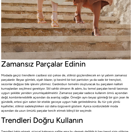
Zamansız Parçalar Edinin
Modada geçici trendlerin cazibesi sizi çekse de, stilinizi güçlendirecek en iyi yatırım zamansız
parçalardır. Beyaz gömlek, siyah blazer, iyi kesimli bir kot pantolon ya da sade bir trençkot,
sezonlar değişse bile işlevini yitirmez. Gardırobun temelini oluşturacak bu parçaların kaliteli
kumaşlardan seçilmesi gerekiyor. Stil sahibi olmanın ilk adımı, bu temel parçaları kendi tarzınıza
uygun şekilde yeniden yorumlayabilmektir. Zamansız parçalar sadece kullanım ömrü açısından
değil, kombinlenebilirlik açısından da avantaj sağlar. Örneğin aynı beyaz gömleği bir gün jean ile
gündelik, ertesi gün saten bir etekle geceye uygun hale getirebilirsiniz. Bu tür çok yönlü
kıyafetler, stilinizi sadeleştirirken sizi daha özgüvenli gösterir. Ayrıca sürdürülebilir moda
açısından da uzun ömürlü parçalar tercih etmek bilinçli bir seçimdir.
Trendleri Doğru Kullanın
Trendleri takip etmek, güncel kalmanızı sağlar ama bu demek değildir ki her trend sizin stilinize