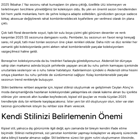
2025 İlkbahar / Yaz sezonu rahat kumaşların ön plana çıktığı, özellikle ütü istemeyen ve
içerikte stilinize yön verecek altın kuralları
terletmeyen tercihlere yöneldiğimiz bir koleksiyon oldu. Bu yılın en önemli sezon trendlerinden
keşfedeceksiniz.
biri hem yazlık mekanlara, hem de şehre kolayca adapte edilebilen, gündüzden geceye sadece
birkaç aksesuar değiştirerek rahat kombinlenebilecek kıyafetlere yer verilmesi olarak ön plana
çıktı.
#Social Boneqa
Çok tatlı floral desenlerle soyut, tıpkı bir sulu boya çizimi gibi görünen desenler ve renk
karışımları 2025 SS sezonuna damgasını vurdu. Pembeler, bu sezonun en favori rengi tereyağ
sarısı, nil yeşili, tatlı mavi tonları sezonun öne çıkan renkleri oldular. Daha nötr ve düz renkler her
zamanki gibi koleksiyonlarda yerini alırken rahat kombinlenebilir parçalar koleksiyonların
vazgeçilmezi haline geldi.
Boneqa’nın koleksiyonunda da bu trednleri fazlasıyla görebiliyorsunuz. Akdenizli bir dünyaya
sahip olan markamız aslında büyük şehirlerde yaşayan ancak bu ruhu şehrin karmaşası içerisinde
unutanlara sesleniyor ve o ruhu tekrar hatırlatıyor. Kadınlarımızın içindeki o Akdenizli olma hissini
ortaya çıkarırken bu ruhu şehirde de sürdürmemizi sağlıyor. Kolay kombinlenebilir parçalar
sezonun trend renkleriyle buluşuyor.
Barcelona'nın coşkulu ritminden İstanbul'un mistik dokusuna uzanan bir moda
Stilini belirleme rehberi arayanlar için, kişisel stilinizi oluşturmak ve geliştirmek Ceylan Atınç’ın
yolculuğu. Cesaret ve zarafetin dualitesinden doğan stil manifestosu. Stil sahibi
moda danışmanlığında hazırlanan koleksiyondaki yaklaşımlara ek olarak kaleme alınan bu içerikte
kadınlar için şehir modasının özgün ruhunu, sofistike detaylar ve çarpıcı
stilinize yön verecek altın kuralları keşfedecek, kişisel stil ipuçları ve moda tüyoları 2025
kontrastlarla birleştiren yeni bir anlayış. Cesaret ve özgürlüğün uyum ve denge
trendleriyle dolu bir rehberle karşılaşacaksınız. İster yeni bir stil oluşturuyor olun, ister var olan
tarzınızı güncellemek isteyin bu rehber size ilham verecek.
ile buluştuğu Boneqa dünyasına hoş geldiniz.
Kendi Stilinizi Belirlemenin Önemi
Kişisel stil, yalnızca dış görünümle ilgili değil, aynı zamanda bir bireyin kendini ifade etme
biçimidir. Stilinizi netleştirmek, sizi yansıtan kombinler yapmayı kolaylaştırır ve alışveriş sürecinde
daha bilinçli kararlar almanızı sağlar. Stil belirleme süreci bir giyim rutini oluşturmanın ötesinde,