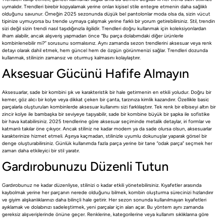
uymalıdır. Trendleri birebir kopyalamak yerine onları kişisel stile entegre etmenin daha sağlıklı
olduğunu savunur. Örneğin 2025 sezonunda düşük bel pantolonlar moda olsa da, sizin vücut
tipinize uymuyorsa bu trende uymaya çalışmak yerine farklı bir yorum getirebilirsiniz. Stil, trendin
sizi değil sizin trendi nasıl taşıdığınızla ilgilidir. Trendleri doğru kullanmak için koleksiyonlardan
ilham alabilir, ancak alışveriş yapmadan önce “Bu parça dolabımdaki diğer ürünlerle
kombinlenebilir mi?” sorusunu sormalısınız. Aynı zamanda sezon trendlerini aksesuar veya renk
detayı olarak dahil etmek, hem güncel hem de özgün görünmenizi sağlar. Trendleri dozunda
kullanmak, stilinizin zamansız ve oturmuş kalmasını kolaylaştırır.
Aksesuar Gücünü Hafife Almayın
Aksesuarlar, sade bir kombini şık ve karakteristik bir hale getirmenin en etkili yoludur. Doğru bir
kemer, göz alıcı bir kolye veya dikkat çeken bir çanta, tarzınıza kimlik kazandırır. Özellikle basic
parçalarla oluşturulan kombinlerde aksesuar kullanımı sizi farklılaştırır. Tek renk bir elbiseyi altın bir
zincir kolye ile bambaşka bir seviyeye taşıyabilir, sade bir kombine büyük bir şapka ile sofistike
bir hava katabilirsiniz. 2025 trendlerine göre aksesuar seçiminde metalik detaylar, iri formlar ve
katmanlı takılar öne çıkıyor. Ancak stiliniz ne kadar modern ya da sade olursa olsun, aksesuarlar
karakterinize hizmet etmeli. Aşırıya kaçmadan, stilinizle uyumlu dokunuşlar yaparak görsel bir
denge oluşturabilirsiniz. Günlük kullanımda fazla parça yerine bir tane “odak parça” seçmek her
zaman daha etkileyici bir stil yaratır.
Gardırobunuzu Düzenli Tutun
Gardırobunuz ne kadar düzenliyse, stilinizi o kadar etkili yönetebilirsiniz. Kıyafetler arasında
kaybolmak yerine her parçanın nerede olduğunu bilmek, kombin oluşturma sürecinizi hızlandırır
ve giyim alışkanlıklarınızı daha bilinçli hale getirir. Her sezon sonunda kullanılmayan kıyafetleri
ayıklamak ve dolabınızı sadeleştirmek, yeni parçalar için alan açar. Bu yöntem aynı zamanda
gereksiz alışverişlerinde önüne geçer. Renklerine, kategorilerine veya kullanım sıklıklarına göre