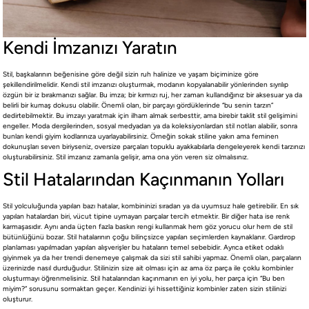
Kendi İmzanızı Yaratın
Stil, başkalarının beğenisine göre değil sizin ruh halinize ve yaşam biçiminize göre
şekillendirilmelidir. Kendi stil imzanızı oluşturmak, modanın kopyalanabilir yönlerinden sıyrılıp
özgün bir iz bırakmanızı sağlar. Bu imza; bir kırmızı ruj, her zaman kullandığınız bir aksesuar ya da
belirli bir kumaş dokusu olabilir. Önemli olan, bir parçayı gördüklerinde “bu senin tarzın”
dedirtebilmektir. Bu imzayı yaratmak için ilham almak serbesttir, ama birebir taklit stil gelişimini
engeller. Moda dergilerinden, sosyal medyadan ya da koleksiyonlardan stil notları alabilir, sonra
bunları kendi giyim kodlarınıza uyarlayabilirsiniz. Örneğin sokak stiline yakın ama feminen
dokunuşları seven biriyseniz, oversize parçaları topuklu ayakkabılarla dengeleyerek kendi tarzınızı
oluşturabilirsiniz. Stil imzanız zamanla gelişir, ama ona yön veren siz olmalısınız.
Stil Hatalarından Kaçınmanın Yolları
Stil yolculuğunda yapılan bazı hatalar, kombininizi sıradan ya da uyumsuz hale getirebilir. En sık
yapılan hatalardan biri, vücut tipine uymayan parçalar tercih etmektir. Bir diğer hata ise renk
karmaşasıdır. Aynı anda üçten fazla baskın rengi kullanmak hem göz yorucu olur hem de stil
bütünlüğünü bozar. Stil hatalarının çoğu bilinçsizce yapılan seçimlerden kaynaklanır. Gardırop
planlaması yapılmadan yapılan alışverişler bu hataların temel sebebidir. Ayrıca etiket odaklı
giyinmek ya da her trendi denemeye çalışmak da sizi stil sahibi yapmaz. Önemli olan, parçaların
üzerinizde nasıl durduğudur. Stilinizin size ait olması için az ama öz parça ile çoklu kombinler
oluşturmayı öğrenmelisiniz. Stil hatalarından kaçınmanın en iyi yolu, her parça için “Bu ben
miyim?” sorusunu sormaktan geçer. Kendinizi iyi hissettiğiniz kombinler zaten sizin stilinizi
oluşturur.