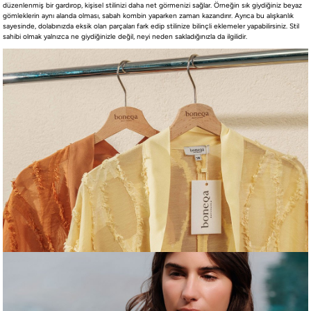
düzenlenmiş bir gardırop, kişisel stilinizi daha net görmenizi sağlar. Örneğin sık giydiğiniz beyaz
gömleklerin aynı alanda olması, sabah kombin yaparken zaman kazandırır. Ayrıca bu alışkanlık
sayesinde, dolabınızda eksik olan parçaları fark edip stilinize bilinçli eklemeler yapabilirsiniz. Stil
sahibi olmak yalnızca ne giydiğinizle değil, neyi neden sakladığınızla da ilgilidir.