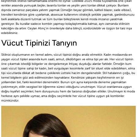
keşfetmek stilinizi tamamlamada önemli rol oynar. Özellikle 2025 moda tüyolarında öne çıkan
renkler arasında yumuşak bejler, lavanta tonları ve yeşilin yeni tonları dikkat çekiyor. Bunların
dışında zamansız parçalara yatırım yapmak (örneğin beyaz gömlek, kaliteli blazer, sade elbise),
trendleri kendinize göre uyarlamak, aksesuar kullanımını stratejik şekilde yapmak, gardırobunuzu
belli aralıklarla düzenli tutmak ve tüm bunları birleştirerek kendi moda imzanızı yaratmak
gerekiyor. Bu kurallar sadece kombin yapmayı kolaylaştırmakla kalmaz, aynı zamanda stilinizin
kalıcılığını da artırır. Ceylan Atınç’ın önerileriyle daha bilinçli, sürdürülebilir ve özgün bir tarz inşa
edebilirsiniz.
Vücut Tipinizi Tanıyın
Stilinizi oluşturmanın en temel adımı, vücut tipinizi doğru analiz etmektir. Kadın modasında en
yaygın vücut tipleri arasında kum saati, armut, dikdörtgen ve elma tipi yer alır. Her vücut tipinin
öne çıkarmak istediği bölgeler ve dengelemeye ihtiyaç duyduğu alanlar farklıdır. Örneğin kum
saati vücut tipine sahip bir kadın, beli vurgulayan kesimlerle zarif bir siluet elde edebilirken, elma
tipi vücutlarda dikkat alt bedene çekilerek üstteki hacim dengelenebilir. Stil hatalarının çoğu, bu
temel bilgilerin göz ardı edilmesinden kaynaklanır. Kendinize yakışanı keşfetmenin en iyi
yollarından biri, farklı kesimleri denemektir. Bunun için ayna karşısında deneme yapmaktan
çekinmeyin, stilin sezgisel bir öğrenme süreci olduğunu unutmayın. Vücut oranlarınıza uygun
doğru kıyafet seçimleri, hem duruşunuzu hem de tarzınızı doğrudan etkiler. Unutmayın ki moda
herkese aynı şekilde uymaz, ama doğru seçimlerle her vücut tipine uygun şık kombinler
mümkündür.