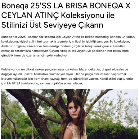
Boneqa 25'SS LA BRISA BONEQA X
CEYLAN ATINÇ Koleksiyonu ile
Stilinizi Üst Seviyeye Çıkarın
Boneqa’nın 2025 İlkbahar-Yaz sezonu için Ceylan Atınç ile birlikte hazırladığı Boneqa LA BRISA
koleksiyonu, kişisel stilini ileri taşımak isteyenler için özel bir işbirliği sunuyor. Bu koleksiyon,
Akdeniz rüzgarını, zarafeti ve feminenliği modern çizgilerle birleştirerek güncel trendleri
zamansız tasarımlarla harmanlıyor. Ceylan Atınç’ın stil vizyonuyla şekillenen her parça, hem
gündelik hem de özel anlar için şıklık vadediyor.
Koleksiyonun en dikkat çeken parçaları arasında keten blazer ceketler, drapeli elbiseler ve
doğayla uyumlu pastel tonlardaki takımlar yer alıyor. Her bir parça, “stil imzası” oluşturmak
isteyen kullanıcılar için hem ilham kaynağı hem de güvenli bir yatırım. Kendi stilini oluşturanlar
için LA BRISA koleksiyonu, zamansız şıklığın adresi olacak.