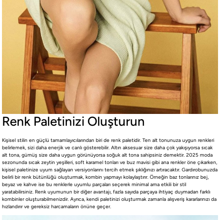
Renk Paletinizi Oluşturun
Kişisel stilin en güçlü tamamlayıcılarından biri de renk paletidir. Ten alt tonunuza uygun renkleri
belirlemek, sizi daha enerjik ve canlı gösterebilir. Altın aksesuar size daha çok yakışıyorsa sıcak
alt tona, gümüş size daha uygun görünüyorsa soğuk alt tona sahipsiniz demektir. 2025 moda
sezonunda sıcak zeytin yeşilleri, soft karamel tonları ve buz mavisi gibi ana renkler öne çıkarken,
kişisel paletinize uyum sağlayan versiyonlarını tercih etmek şıklığınızı artıracaktır. Gardırobunuzda
belirli bir renk bütünlüğü oluşturmak, kombin yapmayı kolaylaştırır. Örneğin baz tonlarınız bej,
beyaz ve kahve ise bu renklerle uyumlu parçaları seçerek minimal ama etkili bir stil
yaratabilirsiniz. Renk uyumunun bir diğer avantajı, fazla sayıda parçaya ihtiyaç duymadan farklı
kombinler oluşturabilmenizdir. Ayrıca, kendi paletinizi oluşturmak zamanla alışveriş kararlarınızı da
hızlandırır ve gereksiz harcamaların önüne geçer.