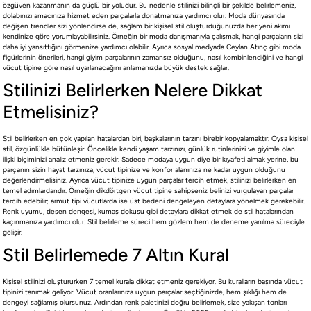
Koleksiyon
özgüven kazanmanın da güçlü bir yoludur. Bu nedenle stilinizi bilinçli bir şekilde belirlemeniz,
dolabınızı amacınıza hizmet eden parçalarla donatmanıza yardımcı olur. Moda dünyasında
değişen trendler sizi yönlendirse de, sağlam bir kişisel stil oluşturduğunuzda her yeni akımı
kendinize göre yorumlayabilirsiniz. Örneğin bir moda danışmanıyla çalışmak, hangi parçaların sizi
Online Mağaza
daha iyi yansıttığını görmenize yardımcı olabilir. Ayrıca sosyal medyada Ceylan Atınç gibi moda
figürlerinin önerileri, hangi giyim parçalarının zamansız olduğunu, nasıl kombinlendiğini ve hangi
vücut tipine göre nasıl uyarlanacağını anlamanızda büyük destek sağlar.
Boneqa
Stilinizi Belirlerken Nelere Dikkat
Etmelisiniz?
Yasal
Stil belirlerken en çok yapılan hatalardan biri, başkalarının tarzını birebir kopyalamaktır. Oysa kişisel
stil, özgünlükle bütünleşir. Öncelikle kendi yaşam tarzınızı, günlük rutinlerinizi ve giyimle olan
ilişki biçiminizi analiz etmeniz gerekir. Sadece modaya uygun diye bir kıyafeti almak yerine, bu
parçanın sizin hayat tarzınıza, vücut tipinize ve konfor alanınıza ne kadar uygun olduğunu
değerlendirmelisiniz. Ayrıca vücut tipinize uygun parçalar tercih etmek, stilinizi belirlerken en
temel adımlardandır. Örneğin dikdörtgen vücut tipine sahipseniz belinizi vurgulayan parçalar
©2026 boneqa.com | Tüm Hakları Saklıdır.
tercih edebilir; armut tipi vücutlarda ise üst bedeni dengeleyen detaylara yönelmek gerekebilir.
Renk uyumu, desen dengesi, kumaş dokusu gibi detaylara dikkat etmek de stil hatalarından
kaçınmanıza yardımcı olur. Stil belirleme süreci hem gözlem hem de deneme yanılma süreciyle
gelişir.
Stil Belirlemede 7 Altın Kural
Kişisel stilinizi oluştururken 7 temel kurala dikkat etmeniz gerekiyor. Bu kuralların başında vücut
tipinizi tanımak geliyor. Vücut oranlarınıza uygun parçalar seçtiğinizde, hem şıklığı hem de
dengeyi sağlamış olursunuz. Ardından renk paletinizi doğru belirlemek, size yakışan tonları