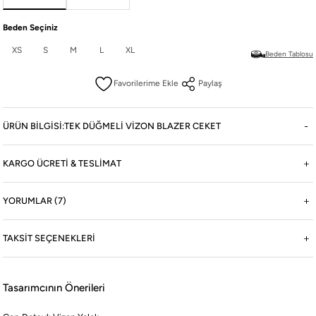
Beden Seçiniz
Boneqa Hakkında
XS
S
M
L
XL
Beden Tablosu
Hikayemiz
Paylaş
Şehrin sokaklarını Barcelona'nın Akdeniz rüzgarıyla dans eden coşkulu ritimleriyle
buluşturuyoruz.
ÜRÜN BILGISI:TEK DÜĞMELI VIZON BLAZER CEKET
Boneqa Magazin
KARGO ÜCRETİ & TESLİMAT
Barcelona Seyahati İçin Tatil Bavulu Hazırlama Tüyoları
Barcelona tatil bavulu hazırlarken yanınıza almanız gereken parçaları doğru seçmek, hem şehri
YORUMLAR (7)
keşfetmenizi kolaylaştırır hem de stilinizden ödün vermemenizi sağlar.
TAKSIT SEÇENEKLERI
#Social Boneqa
Tasarımcının Önerileri