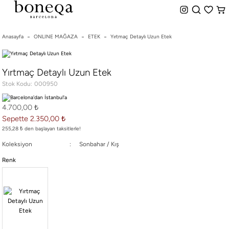
%50 ye Varan İndirim
Hemen Teslim Seçeneği
indirim.
Anasayfa
ONLINE MAĞAZA
ETEK
Yırtmaç Detaylı Uzun Etek
26 SS İLKBAHAR-YAZ
Yırtmaç Detaylı Uzun Etek
25/26 SONBAHAR-KIŞ
Stok Kodu
000950
TÜM KOLEKSİYONLAR
ELBİSE
4.700,00 ₺
BLUZ & GÖMLEK
Sepette 2.350,00 ₺
CEKET & YELEK
255,28 ₺ den başlayan taksitlerle!
ETEK
Koleksiyon
Sonbahar / Kış
PANTOLON
Renk
PARTİ & GECE KOLEKSİYONU
TAYT & ŞORT
TiŞÖRT
SPOR KOLEKSİYON
ÇANTA