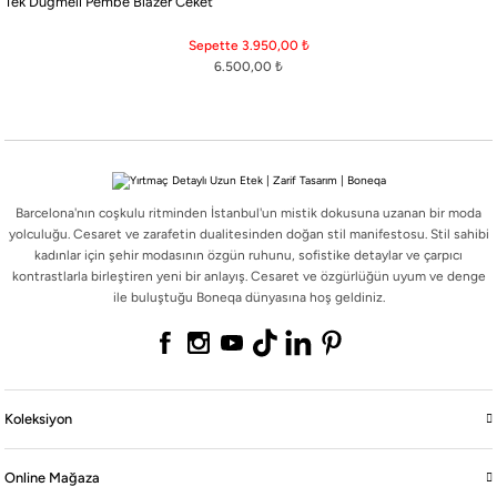
Tek Düğmeli Pembe Blazer Ceket
Barcelona'nın coşkulu ritminden İstanbul'un mistik dokusuna uzanan bir moda
yolculuğu. Cesaret ve zarafetin dualitesinden doğan stil manifestosu. Stil sahibi
Sepette 3.950,00
₺
kadınlar için şehir modasının özgün ruhunu, sofistike detaylar ve çarpıcı
6.500,00
₺
kontrastlarla birleştiren yeni bir anlayış. Cesaret ve özgürlüğün uyum ve denge
ile buluştuğu Boneqa dünyasına hoş geldiniz.
Barcelona'nın coşkulu ritminden İstanbul'un mistik dokusuna uzanan bir moda
Koleksiyon
yolculuğu. Cesaret ve zarafetin dualitesinden doğan stil manifestosu. Stil sahibi
kadınlar için şehir modasının özgün ruhunu, sofistike detaylar ve çarpıcı
kontrastlarla birleştiren yeni bir anlayış. Cesaret ve özgürlüğün uyum ve denge
Online Mağaza
ile buluştuğu Boneqa dünyasına hoş geldiniz.
Boneqa
Yasal
Koleksiyon
Online Mağaza