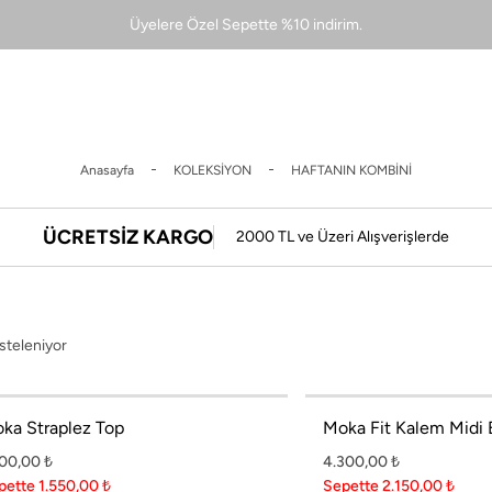
Üyelere Özel Sepette %10 indirim.
2000 TL Üzeri Ücretsiz Kargo + Hemen Teslim Seçeneği
Tüm Koleksiyonlarda %50 ye Varan İndirim
Anasayfa
KOLEKSİYON
HAFTANIN KOMBİNİ
Üyelere Özel Sepette %10 indirim.
2000 TL Üzeri Ücretsiz Kargo + Hemen Teslim Seçeneği
ÜCRETSİZ KARGO
2000 TL ve Üzeri Alışverişlerde
isteleniyor
ka Straplez Top
Moka Fit Kalem Midi 
100,00
₺
4.300,00
₺
pette 1.550,00
₺
Sepette 2.150,00
₺