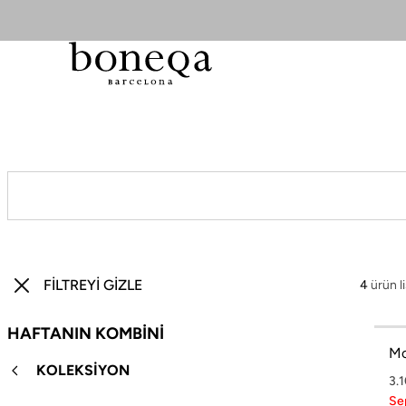
26 SS İLKBAHAR-YAZ
25/26 SONBAHAR-KIŞ
TÜM KOLEKSİYONLAR
ELBİSE
BLUZ & GÖMLEK
CEKET & YELEK
4
ürün l
ETEK
HAFTANIN KOMBİNİ
Mo
PANTOLON
KOLEKSİYON
3.
PARTİ & GECE KOLEKSİYONU
Se