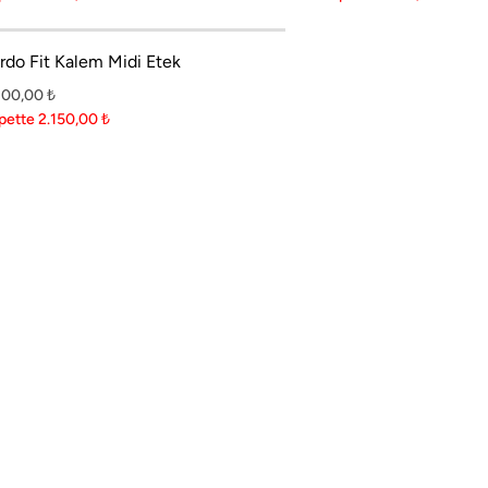
rdo Fit Kalem Midi Etek
300,00
₺
pette 2.150,00
₺
 ritimleriyle buluşturuyoruz.