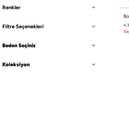
TAYT & ŞORT
Renkler
Bo
TiŞÖRT
4.
Filtre Seçenekleri
SPOR KOLEKSİYON
Se
ÇANTA
Beden Seçiniz
Koleksiyon
Boneqa Hakkında
Hikayemiz
Şehrin sokaklarını Barcelona'nın Akdeniz rüzgarıyla dans eden coşkulu
Boneqa Magazin