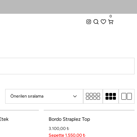
0
0
Etek
Bordo Straplez Top
3.100,00
₺
Sepette 1.550,00
₺