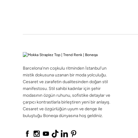
Cesaret ve özgürlüğün uyum ve denge ile
buluştuğu Boneqa dünyasına hoş geldiniz.
Barcelona'nın coşkulu ritminden İstanbul'un
mistik dokusuna uzanan bir moda yolculuğu.
©2026 boneqa.com | Tüm Hakları Saklıdır.
Cesaret ve zarafetin dualitesinden doğan stil
manifestosu. Stil sahibi kadınlar için şehir
modasının özgün ruhunu, sofistike detaylar ve
çarpıcı kontrastlarla birleştiren yeni bir anlayış.
Cesaret ve özgürlüğün uyum ve denge ile
buluştuğu Boneqa dünyasına hoş geldiniz.