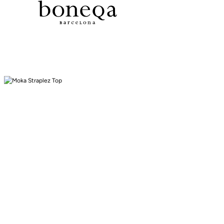
Tüm Koleksiyonlarda %50 ye Varan
26 SS İLKBAHAR-YAZ
25/26 SONBAHAR-KIŞ
TÜM KOLEKSİYONLAR
ELBİSE
BLUZ & GÖMLEK
CEKET & YELEK
ETEK
PANTOLON
PARTİ & GECE KOLEKSİYONU