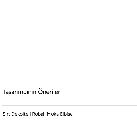
Barcelona Seyahati İçin Tatil Bavulu Hazırlama Tüyoları
Barcelona tatil bavulu hazırlarken yanınıza almanız gereken parçalar
#Social Boneqa
Tasarımcının Önerileri
Barcelona'nın coşkulu ritminden İstanbul'un
mistik dokusuna uzanan bir moda yolculuğu.
Cesaret ve zarafetin dualitesinden doğan stil
Sırt Dekolteli Robalı Moka Elbise
manifestosu. Stil sahibi kadınlar için şehir
modasının özgün ruhunu, sofistike detaylar ve
çarpıcı kontrastlarla birleştiren yeni bir anlayış.