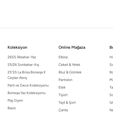
Etek
Ta
Boneqa Yaz Koleksiyonu
Tişört
S
Plaj Giyim
Tayt & Şort
İs
Basic
Çanta
İl
Keten Koleksiyonu
Haftanın Kombini
Spor Koleksiyonu
Koleksiyon
Online Mağaza
B
26SS İlkbahar-Yaz
Elbise
H
25/26 Sonbahar-Kış
Ceket & Yelek
So
25'SS La Brisa Boneqa X
Bluz & Gömlek
B
Ceylan Atınç
Pantolon
M
Parti ve Gece Koleksiyonu
Etek
Ta
Boneqa Yaz Koleksiyonu
Tişört
S
Plaj Giyim
Tayt & Şort
İs
Basic
Çanta
İl