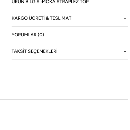
ÜRÜN BILGISI:MOKA STRAPLEZ TOP
KARGO ÜCRETİ & TESLİMAT
enizi sağlar.
YORUMLAR (0)
TAKSIT SEÇENEKLERI
oneqa
Yasal
ikayemiz
Teslimat ve İade Bilgileri
cial Boneqa
KVKK Aydınlatma Metni
oneqa Magazin
İptal ve İade Şartları
ağazamız
Mesafeli Satış Sözleşmesi