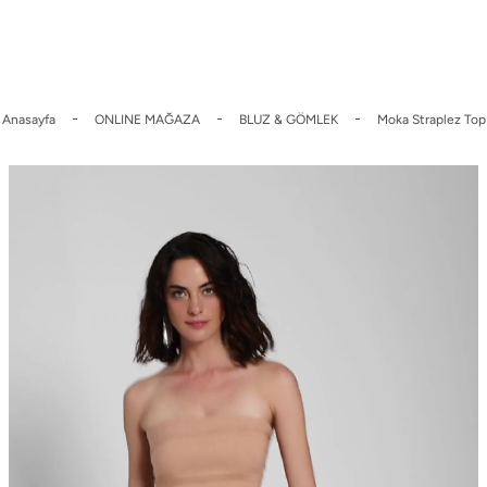
 İndirim
Üyelere Özel Sepette %10 indirim.
2000 TL Üzeri Ücrets
Anasayfa
ONLINE MAĞAZA
BLUZ & GÖMLEK
Moka Straplez Top