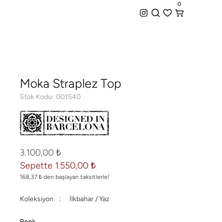
iz Kargo + Hemen Teslim Seçeneği
0
0
Moka Straplez Top
Stok Kodu
001540
3.100,00 ₺
Sepette 1.550,00 ₺
168,37 ₺ den başlayan taksitlerle!
Koleksiyon
İlkbahar / Yaz
Renk