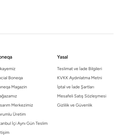
sarım Merkezimiz
Gizlilik ve Güvenlik
orumlu Üretim
tanbul İçi Aynı Gün Teslim
etişim
oneqa
Yasal
ikayemiz
Teslimat ve İade Bilgileri
cial Boneqa
KVKK Aydınlatma Metni
oneqa Magazin
İptal ve İade Şartları
ağazamız
Mesafeli Satış Sözleşmesi
sarım Merkezimiz
Gizlilik ve Güvenlik
orumlu Üretim
tanbul İçi Aynı Gün Teslim
etişim