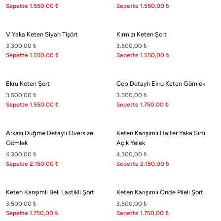
Sepette 1.550,00
₺
Sepette 1.550,00
₺
©2026 boneqa.com | Tüm Hakları Saklıdır.
V Yaka Keten Siyah Tişört
Kırmızı Keten Şort
3.300,00
₺
3.500,00
₺
Sepette 1.550,00
₺
Sepette 1.550,00
₺
Ekru Keten Şort
Cep Detaylı Ekru Keten Gömlek
3.500,00
₺
3.500,00
₺
Sepette 1.550,00
₺
Sepette 1.750,00
₺
Arkası Düğme Detaylı Oversize
Keten Karışımlı Halter Yaka Sırtı
Gömlek
Açık Yelek
4.300,00
₺
4.300,00
₺
Sepette 2.150,00
₺
Sepette 2.150,00
₺
Keten Karışımlı Beli Lastikli Şort
Keten Karışımlı Önde Pileli Şort
3.500,00
₺
3.500,00
₺
Sepette 1.750,00
₺
Sepette 1.750,00
₺