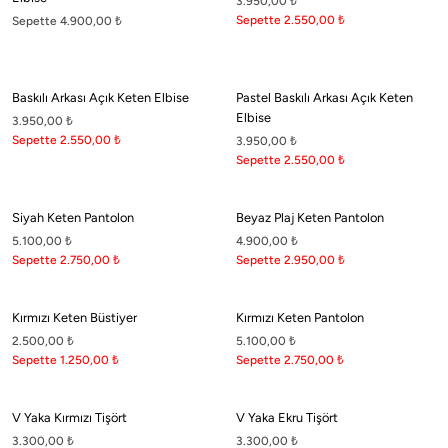
3.950,00
₺
Barcelona'nın coşkulu ritminden İstanbul'un mistik dokusuna uzanan bir moda
Sepette 2.550,00
₺
Sepette 4.900,00
₺
yolculuğu. Cesaret ve zarafetin dualitesinden doğan stil manifestosu. Stil sahibi
kadınlar için şehir modasının özgün ruhunu, sofistike detaylar ve çarpıcı
kontrastlarla birleştiren yeni bir anlayış. Cesaret ve özgürlüğün uyum ve denge
ile buluştuğu Boneqa dünyasına hoş geldiniz.
Baskılı Arkası Açık Keten Elbise
Pastel Baskılı Arkası Açık Keten
Elbise
3.950,00
₺
Sepette 2.550,00
₺
3.950,00
₺
Sepette 2.550,00
₺
Koleksiyon
Siyah Keten Pantolon
Beyaz Plaj Keten Pantolon
5.100,00
₺
4.900,00
₺
Online Mağaza
Sepette 2.750,00
₺
Sepette 2.950,00
₺
Boneqa
Kırmızı Keten Büstiyer
Kırmızı Keten Pantolon
2.500,00
₺
5.100,00
₺
Yasal
Sepette 1.250,00
₺
Sepette 2.750,00
₺
V Yaka Kırmızı Tişört
V Yaka Ekru Tişört
3.300,00
₺
3.300,00
₺