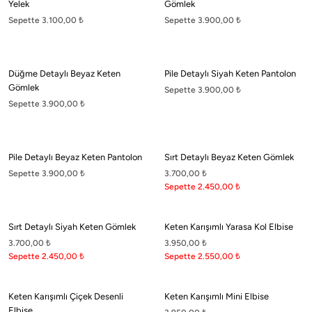
Yelek
Gömlek
Sepette 3.100,00
₺
Sepette 3.900,00
₺
Boneqa Hakkında
Düğme Detaylı Beyaz Keten
Pile Detaylı Siyah Keten Pantolon
Hikayemiz
Gömlek
Sepette 3.900,00
₺
Şehrin sokaklarını Barcelona'nın Akdeniz rüzgarıyla dans eden coşkulu ritimleriyle
Sepette 3.900,00
₺
buluşturuyoruz.
Boneqa Magazin
Pile Detaylı Beyaz Keten Pantolon
Sırt Detaylı Beyaz Keten Gömlek
Sepette 3.900,00
₺
3.700,00
₺
Barcelona Seyahati İçin Tatil Bavulu Hazırlama Tüyoları
Sepette 2.450,00
₺
Barcelona tatil bavulu hazırlarken yanınıza almanız gereken parçaları doğru seçmek, hem şehri
keşfetmenizi kolaylaştırır hem de stilinizden ödün vermemenizi sağlar.
Sırt Detaylı Siyah Keten Gömlek
Keten Karışımlı Yarasa Kol Elbise
#Social Boneqa
3.700,00
₺
3.950,00
₺
Sepette 2.450,00
₺
Sepette 2.550,00
₺
Keten Karışımlı Çiçek Desenli
Keten Karışımlı Mini Elbise
Elbise