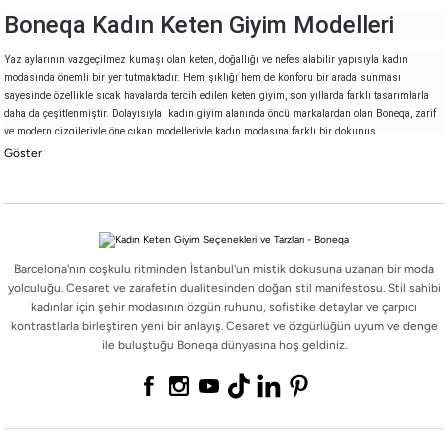
Boneqa Kadın Keten Giyim Modelleri
Yaz aylarının vazgeçilmez kumaşı olan keten, doğallığı ve nefes alabilir yapısıyla kadın
modasında önemli bir yer tutmaktadır. Hem şıklığı hem de konforu bir arada sunması
sayesinde özellikle sıcak havalarda tercih edilen
keten giyim
, son yıllarda farklı tasarımlarla
daha da çeşitlenmiştir. Dolayısıyla kadın giyim alanında öncü markalardan olan Boneqa, zarif
ve modern çizgileriyle öne çıkan modelleriyle kadın modasına farklı bir dokunuş
getirmektedir.
Klasik kalıpların dışına çıkan ve günlük giyimde olduğu kadar iş hayatında da tercih
edilebilecek seçenekler, özellikle
keten takım kadın
modasını yeniden yorumlamaktadır.
Kadınların ihtiyaçlarına yönelik tasarlanan
bayan keten takım
modelleri, farklı renk ve kesim
alternatifleriyle gardıropların en işlevsel parçalarından biri haline gelmektedir.
Ek olarak, kendi stilini oluşturmak isteyen kadınlar için boneqa.com olarak
Barcelona'nın coşkulu ritminden İstanbul'un mistik dokusuna uzanan bir moda
sunduğumuz
kadın giyim çeşitleri
, sadece ketenle sınırlı kalmadan farklı kumaş ve detaylarla
yolculuğu. Cesaret ve zarafetin dualitesinden doğan stil manifestosu. Stil sahibi
da zenginleştirilmiş ürünlere ev sahipliği yapmaktadır.
kadınlar için şehir modasının özgün ruhunu, sofistike detaylar ve çarpıcı
kontrastlarla birleştiren yeni bir anlayış. Cesaret ve özgürlüğün uyum ve denge
Kadın Keten Pantolon & Kadın Keten
ile buluştuğu Boneqa dünyasına hoş geldiniz.
Gömlek Modelleri
Her mevsime uygun zarif kombinlerin olmazsa olmazı olan pantolon ve gömlek ikilisi, keten
kumaşla birleştiğinde hem rahat hem de şık bir stil yaratmaktadır. Günlük yaşamdan iş
hayatına, hafta sonu etkinliklerinden özel davetlere kadar birçok farklı alanda tercih