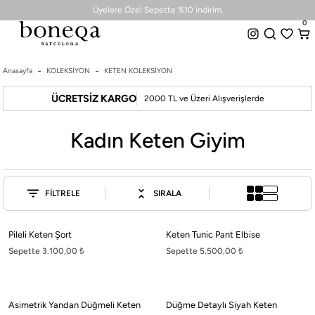
0
Üyelere Özel Sepette %10 indirim.
0
2000 TL Üzeri Ücretsiz Kargo + Hemen Teslim Seçeneği
Tüm Koleksiyonlarda %50 ye Varan İndirim
Anasayfa
KOLEKSİYON
Üyelere Özel Sepette %10 indirim.
KETEN KOLEKSİYON
26 SS İLKBAHAR-YAZ
2000 TL Üzeri Ücretsiz Kargo + Hemen Teslim Seçeneği
ÜCRETSİZ KARGO
25/26 SONBAHAR-KIŞ
2000 TL ve Üzeri Alışverişlerde
TÜM KOLEKSİYONLAR
Kadın Keten Giyim
ELBİSE
BLUZ & GÖMLEK
CEKET & YELEK
FİLTRELE
SIRALA
ETEK
PANTOLON
Pileli Keten Şort
Keten Tunic Pant Elbise
PARTİ & GECE KOLEKSİYONU
Sepette 3.100,00
₺
Sepette 5.500,00
₺
TAYT & ŞORT
TiŞÖRT
SPOR KOLEKSİYON
Asimetrik Yandan Düğmeli Keten
Düğme Detaylı Siyah Keten
ÇANTA