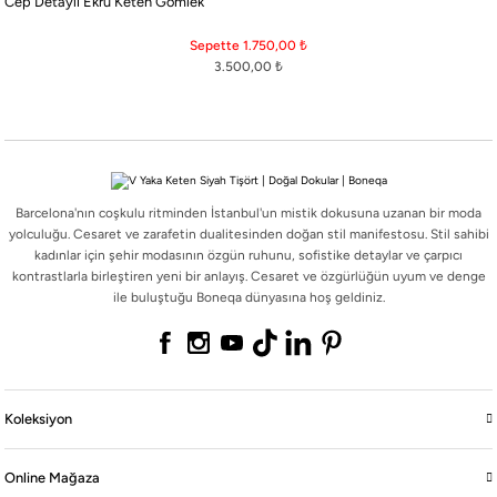
Cep Detaylı Ekru Keten Gömlek
Barcelona'nın coşkulu ritminden İstanbul'un mistik dokusuna uzanan bir moda
yolculuğu. Cesaret ve zarafetin dualitesinden doğan stil manifestosu. Stil sahibi
Sepette 1.750,00
₺
kadınlar için şehir modasının özgün ruhunu, sofistike detaylar ve çarpıcı
3.500,00
₺
kontrastlarla birleştiren yeni bir anlayış. Cesaret ve özgürlüğün uyum ve denge
ile buluştuğu Boneqa dünyasına hoş geldiniz.
Barcelona'nın coşkulu ritminden İstanbul'un mistik dokusuna uzanan bir moda
Koleksiyon
yolculuğu. Cesaret ve zarafetin dualitesinden doğan stil manifestosu. Stil sahibi
kadınlar için şehir modasının özgün ruhunu, sofistike detaylar ve çarpıcı
kontrastlarla birleştiren yeni bir anlayış. Cesaret ve özgürlüğün uyum ve denge
Online Mağaza
ile buluştuğu Boneqa dünyasına hoş geldiniz.
Boneqa
Yasal
Koleksiyon
Online Mağaza