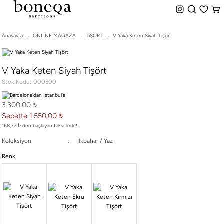
%50 ye Varan İndirim
Hemen Teslim Seçeneği
indirim.
Anasayfa
ONLINE MAĞAZA
TiŞÖRT
V Yaka Keten Siyah Tişört
26 SS İLKBAHAR-YAZ
V Yaka Keten Siyah Tişört
25/26 SONBAHAR-KIŞ
Stok Kodu
000300
TÜM KOLEKSİYONLAR
ELBİSE
3.300,00 ₺
BLUZ & GÖMLEK
Sepette 1.550,00 ₺
CEKET & YELEK
168,37 ₺ den başlayan taksitlerle!
ETEK
Koleksiyon
İlkbahar / Yaz
PANTOLON
Renk
PARTİ & GECE KOLEKSİYONU
TAYT & ŞORT
TiŞÖRT
SPOR KOLEKSİYON
ÇANTA