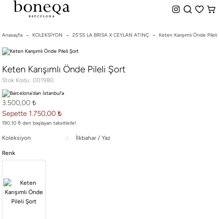
%50 ye Varan İndirim
Hemen Teslim Seçeneği
indirim.
Anasayfa
KOLEKSİYON
25'SS LA BRISA X CEYLAN ATINÇ
Keten Karışımlı Önde Pileli
26 SS İLKBAHAR-YAZ
Keten Karışımlı Önde Pileli Şort
25/26 SONBAHAR-KIŞ
Stok Kodu
001980
TÜM KOLEKSİYONLAR
ELBİSE
3.500,00 ₺
BLUZ & GÖMLEK
Sepette 1.750,00 ₺
CEKET & YELEK
190,10 ₺ den başlayan taksitlerle!
ETEK
Koleksiyon
İlkbahar / Yaz
PANTOLON
Renk
PARTİ & GECE KOLEKSİYONU
TAYT & ŞORT
TiŞÖRT
SPOR KOLEKSİYON
ÇANTA