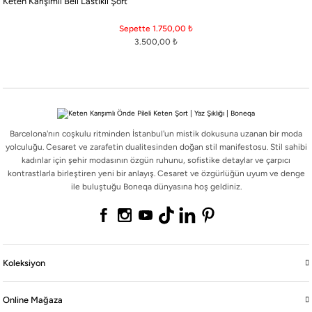
Keten Karışımlı Beli Lastikli Şort
Barcelona'nın coşkulu ritminden İstanbul'un mistik dokusuna uzanan bir moda
yolculuğu. Cesaret ve zarafetin dualitesinden doğan stil manifestosu. Stil sahibi
Sepette 1.750,00
₺
kadınlar için şehir modasının özgün ruhunu, sofistike detaylar ve çarpıcı
3.500,00
₺
kontrastlarla birleştiren yeni bir anlayış. Cesaret ve özgürlüğün uyum ve denge
ile buluştuğu Boneqa dünyasına hoş geldiniz.
Barcelona'nın coşkulu ritminden İstanbul'un mistik dokusuna uzanan bir moda
Koleksiyon
yolculuğu. Cesaret ve zarafetin dualitesinden doğan stil manifestosu. Stil sahibi
kadınlar için şehir modasının özgün ruhunu, sofistike detaylar ve çarpıcı
kontrastlarla birleştiren yeni bir anlayış. Cesaret ve özgürlüğün uyum ve denge
Online Mağaza
ile buluştuğu Boneqa dünyasına hoş geldiniz.
Boneqa
Yasal
Koleksiyon
Online Mağaza