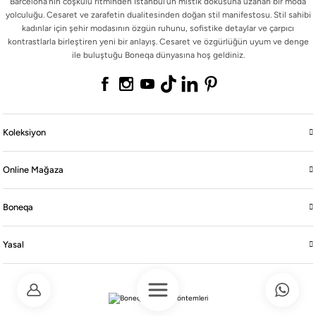
Barcelona'nın coşkulu ritminden İstanbul'un mistik dokusuna uzanan bir moda
Barcelona'nın coşkulu ritminden İstanbul'un mistik dokusuna uzanan bir moda
yolculuğu. Cesaret ve zarafetin dualitesinden doğan stil manifestosu. Stil sahibi
yolculuğu. Cesaret ve zarafetin dualitesinden doğan stil manifestosu. Stil sahibi
kadınlar için şehir modasının özgün ruhunu, sofistike detaylar ve çarpıcı
kadınlar için şehir modasının özgün ruhunu, sofistike detaylar ve çarpıcı
kontrastlarla birleştiren yeni bir anlayış. Cesaret ve özgürlüğün uyum ve denge
kontrastlarla birleştiren yeni bir anlayış. Cesaret ve özgürlüğün uyum ve denge
ile buluştuğu Boneqa dünyasına hoş geldiniz.
ile buluştuğu Boneqa dünyasına hoş geldiniz.
Koleksiyon
Koleksiyon
Online Mağaza
Online Mağaza
Boneqa
Boneqa
Yasal
Yasal