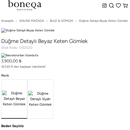
%50 ye Varan İndirim
Hemen Teslim Seçeneği
indirim.
Anasayfa
ONLINE MAĞAZA
BLUZ & GÖMLEK
Düğme Detaylı Beyaz Keten Gömlek
26 SS İLKBAHAR-YAZ
Düğme Detaylı Beyaz Keten Gömlek
25/26 SONBAHAR-KIŞ
Stok Kodu
002520
TÜM KOLEKSİYONLAR
ELBİSE
3.900,00 ₺
BLUZ & GÖMLEK
423,65 ₺ den başlayan taksitlerle!
CEKET & YELEK
Renk
ETEK
PANTOLON
PARTİ & GECE KOLEKSİYONU
TAYT & ŞORT
TiŞÖRT
SPOR KOLEKSİYON
Beden Seçiniz
ÇANTA