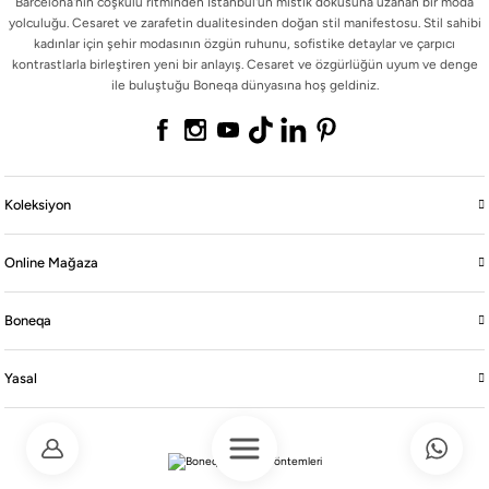
Barcelona'nın coşkulu ritminden İstanbul'un mistik dokusuna uzanan bir moda
Barcelona'nın coşkulu ritminden İstanbul'un mistik dokusuna uzanan bir moda
yolculuğu. Cesaret ve zarafetin dualitesinden doğan stil manifestosu. Stil sahibi
yolculuğu. Cesaret ve zarafetin dualitesinden doğan stil manifestosu. Stil sahibi
kadınlar için şehir modasının özgün ruhunu, sofistike detaylar ve çarpıcı
kadınlar için şehir modasının özgün ruhunu, sofistike detaylar ve çarpıcı
kontrastlarla birleştiren yeni bir anlayış. Cesaret ve özgürlüğün uyum ve denge
kontrastlarla birleştiren yeni bir anlayış. Cesaret ve özgürlüğün uyum ve denge
ile buluştuğu Boneqa dünyasına hoş geldiniz.
ile buluştuğu Boneqa dünyasına hoş geldiniz.
Koleksiyon
Koleksiyon
Online Mağaza
Online Mağaza
Boneqa
Boneqa
Yasal
Yasal