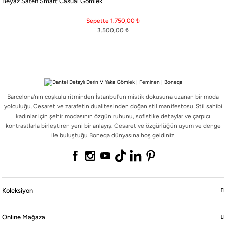
Beyaz Saten Smart Casual Gömlek
Barcelona'nın coşkulu ritminden İstanbul'un mistik dokusuna uzanan bir moda
yolculuğu. Cesaret ve zarafetin dualitesinden doğan stil manifestosu. Stil sahibi
Sepette 1.750,00
₺
kadınlar için şehir modasının özgün ruhunu, sofistike detaylar ve çarpıcı
3.500,00
₺
kontrastlarla birleştiren yeni bir anlayış. Cesaret ve özgürlüğün uyum ve denge
ile buluştuğu Boneqa dünyasına hoş geldiniz.
Barcelona'nın coşkulu ritminden İstanbul'un mistik dokusuna uzanan bir moda
Koleksiyon
yolculuğu. Cesaret ve zarafetin dualitesinden doğan stil manifestosu. Stil sahibi
kadınlar için şehir modasının özgün ruhunu, sofistike detaylar ve çarpıcı
kontrastlarla birleştiren yeni bir anlayış. Cesaret ve özgürlüğün uyum ve denge
Online Mağaza
ile buluştuğu Boneqa dünyasına hoş geldiniz.
Boneqa
Yasal
Koleksiyon
Online Mağaza