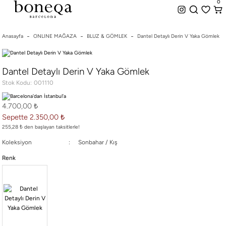
0
%50 ye Varan İndirim
Hemen Teslim Seçeneği
0
indirim.
Anasayfa
ONLINE MAĞAZA
BLUZ & GÖMLEK
Dantel Detaylı Derin V Yaka Gömlek
26 SS İLKBAHAR-YAZ
Dantel Detaylı Derin V Yaka Gömlek
25/26 SONBAHAR-KIŞ
Stok Kodu
001110
TÜM KOLEKSİYONLAR
ELBİSE
4.700,00 ₺
BLUZ & GÖMLEK
Sepette 2.350,00 ₺
CEKET & YELEK
255,28 ₺ den başlayan taksitlerle!
ETEK
Koleksiyon
Sonbahar / Kış
PANTOLON
Renk
PARTİ & GECE KOLEKSİYONU
TAYT & ŞORT
TiŞÖRT
SPOR KOLEKSİYON
ÇANTA