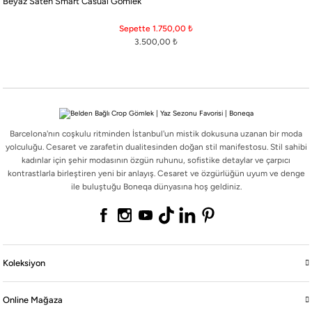
Beyaz Saten Smart Casual Gömlek
Barcelona'nın coşkulu ritminden İstanbul'un mistik dokusuna uzanan bir moda
yolculuğu. Cesaret ve zarafetin dualitesinden doğan stil manifestosu. Stil sahibi
Sepette 1.750,00
₺
kadınlar için şehir modasının özgün ruhunu, sofistike detaylar ve çarpıcı
3.500,00
₺
kontrastlarla birleştiren yeni bir anlayış. Cesaret ve özgürlüğün uyum ve denge
ile buluştuğu Boneqa dünyasına hoş geldiniz.
Barcelona'nın coşkulu ritminden İstanbul'un mistik dokusuna uzanan bir moda
Koleksiyon
yolculuğu. Cesaret ve zarafetin dualitesinden doğan stil manifestosu. Stil sahibi
kadınlar için şehir modasının özgün ruhunu, sofistike detaylar ve çarpıcı
kontrastlarla birleştiren yeni bir anlayış. Cesaret ve özgürlüğün uyum ve denge
Online Mağaza
ile buluştuğu Boneqa dünyasına hoş geldiniz.
Boneqa
Yasal
Koleksiyon
Online Mağaza