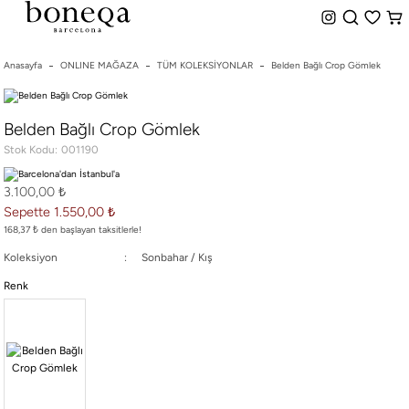
%50 ye Varan İndirim
Hemen Teslim Seçeneği
indirim.
Anasayfa
ONLINE MAĞAZA
TÜM KOLEKSİYONLAR
Belden Bağlı Crop Gömlek
26 SS İLKBAHAR-YAZ
Belden Bağlı Crop Gömlek
25/26 SONBAHAR-KIŞ
Stok Kodu
001190
TÜM KOLEKSİYONLAR
ELBİSE
3.100,00 ₺
BLUZ & GÖMLEK
Sepette 1.550,00 ₺
CEKET & YELEK
168,37 ₺ den başlayan taksitlerle!
ETEK
Koleksiyon
Sonbahar / Kış
PANTOLON
Renk
PARTİ & GECE KOLEKSİYONU
TAYT & ŞORT
TiŞÖRT
SPOR KOLEKSİYON
ÇANTA