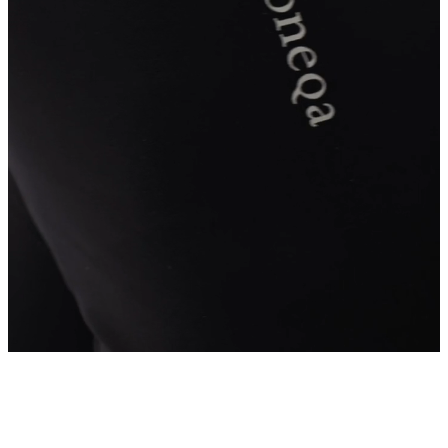
 ritimleriyle buluşturuyoruz.