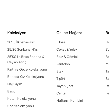
Etek
Ta
Boneqa Yaz Koleksiyonu
Tişört
S
Plaj Giyim
Tayt & Şort
İs
Basic
Çanta
İl
Keten Koleksiyonu
Haftanın Kombini
Koleksiyon
Online Mağaza
B
Spor Koleksiyonu
26SS İlkbahar-Yaz
Elbise
H
25/26 Sonbahar-Kış
Ceket & Yelek
So
25'SS La Brisa Boneqa X
Bluz & Gömlek
B
Ceylan Atınç
Pantolon
M
Parti ve Gece Koleksiyonu
Etek
Ta
Boneqa Yaz Koleksiyonu
Tişört
S
Plaj Giyim
Tayt & Şort
İs
Basic
Çanta
İl
Keten Koleksiyonu
Haftanın Kombini
Spor Koleksiyonu