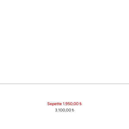
ı doğru seçmek, hem şehri keşfetmenizi kolaylaştırır hem de stilinizden ödün vermem
Koleksiyon
Online Mağaza
B
26SS İlkbahar-Yaz
Elbise
H
25/26 Sonbahar-Kış
Ceket & Yelek
So
Sepette 1.950,00
₺
3.100,00
₺
25'SS La Brisa Boneqa X
Bluz & Gömlek
B
Ceylan Atınç
Pantolon
M
Parti ve Gece Koleksiyonu