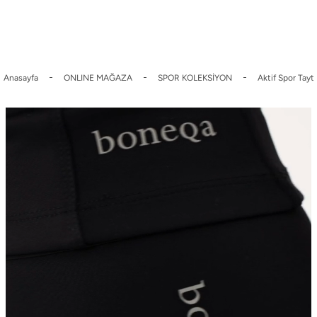
 İndirim
Üyelere Özel Sepette %10 indirim.
2000 TL Üzeri Ücrets
Anasayfa
ONLINE MAĞAZA
SPOR KOLEKSİYON
Aktif Spor Tayt