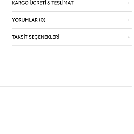
KARGO ÜCRETİ & TESLİMAT
YORUMLAR (0)
enizi sağlar.
TAKSIT SEÇENEKLERI
oneqa
Yasal
ikayemiz
Teslimat ve İade Bilgileri
cial Boneqa
KVKK Aydınlatma Metni
oneqa Magazin
İptal ve İade Şartları
ağazamız
Mesafeli Satış Sözleşmesi