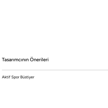
Barcelona Seyahati İçin Tatil Bavulu Hazırlama Tüyoları
Barcelona tatil bavulu hazırlarken yanınıza almanız gereken parçalar
#Social Boneqa
Tasarımcının Önerileri
Aktif Spor Büstiyer
Barcelona'nın coşkulu ritminden İstanbul'un
mistik dokusuna uzanan bir moda yolculuğu.
Cesaret ve zarafetin dualitesinden doğan stil
manifestosu. Stil sahibi kadınlar için şehir
modasının özgün ruhunu, sofistike detaylar ve
çarpıcı kontrastlarla birleştiren yeni bir anlayış.