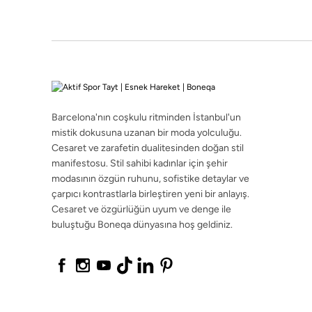
Cesaret ve özgürlüğün uyum ve denge ile
buluştuğu Boneqa dünyasına hoş geldiniz.
Barcelona'nın coşkulu ritminden İstanbul'un
mistik dokusuna uzanan bir moda yolculuğu.
Cesaret ve zarafetin dualitesinden doğan stil
manifestosu. Stil sahibi kadınlar için şehir
©2026 boneqa.com | Tüm Hakları Saklıdır.
modasının özgün ruhunu, sofistike detaylar ve
çarpıcı kontrastlarla birleştiren yeni bir anlayış.
Cesaret ve özgürlüğün uyum ve denge ile
buluştuğu Boneqa dünyasına hoş geldiniz.