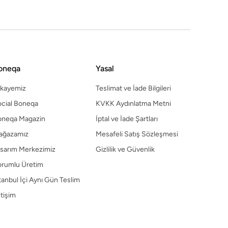
sarım Merkezimiz
Gizlilik ve Güvenlik
orumlu Üretim
tanbul İçi Aynı Gün Teslim
etişim
oneqa
Yasal
ikayemiz
Teslimat ve İade Bilgileri
cial Boneqa
KVKK Aydınlatma Metni
oneqa Magazin
İptal ve İade Şartları
ağazamız
Mesafeli Satış Sözleşmesi
sarım Merkezimiz
Gizlilik ve Güvenlik
orumlu Üretim
tanbul İçi Aynı Gün Teslim
etişim