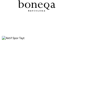
Tüm Koleksiyonlarda %50 ye Varan
26 SS İLKBAHAR-YAZ
25/26 SONBAHAR-KIŞ
TÜM KOLEKSİYONLAR
ELBİSE
BLUZ & GÖMLEK
CEKET & YELEK
ETEK
PANTOLON
PARTİ & GECE KOLEKSİYONU