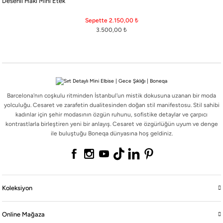
Desenli Haki Mini Etek
Barcelona'nın coşkulu ritminden İstanbul'un mistik dokusuna uzanan bir moda
yolculuğu. Cesaret ve zarafetin dualitesinden doğan stil manifestosu. Stil sahibi
Sepette 2.150,00
₺
kadınlar için şehir modasının özgün ruhunu, sofistike detaylar ve çarpıcı
3.500,00
₺
kontrastlarla birleştiren yeni bir anlayış. Cesaret ve özgürlüğün uyum ve denge
ile buluştuğu Boneqa dünyasına hoş geldiniz.
Barcelona'nın coşkulu ritminden İstanbul'un mistik dokusuna uzanan bir moda
Koleksiyon
yolculuğu. Cesaret ve zarafetin dualitesinden doğan stil manifestosu. Stil sahibi
kadınlar için şehir modasının özgün ruhunu, sofistike detaylar ve çarpıcı
kontrastlarla birleştiren yeni bir anlayış. Cesaret ve özgürlüğün uyum ve denge
Online Mağaza
ile buluştuğu Boneqa dünyasına hoş geldiniz.
Boneqa
Yasal
Koleksiyon
Online Mağaza