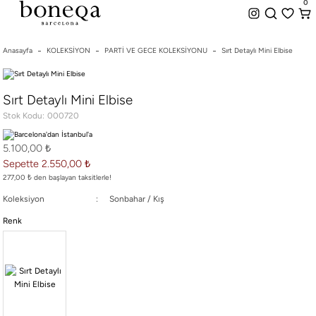
0
%50 ye Varan İndirim
Hemen Teslim Seçeneği
0
indirim.
Anasayfa
KOLEKSİYON
PARTİ VE GECE KOLEKSİYONU
Sırt Detaylı Mini Elbise
26 SS İLKBAHAR-YAZ
Sırt Detaylı Mini Elbise
25/26 SONBAHAR-KIŞ
Stok Kodu
000720
TÜM KOLEKSİYONLAR
ELBİSE
5.100,00 ₺
BLUZ & GÖMLEK
Sepette 2.550,00 ₺
CEKET & YELEK
277,00 ₺ den başlayan taksitlerle!
ETEK
Koleksiyon
Sonbahar / Kış
PANTOLON
Renk
PARTİ & GECE KOLEKSİYONU
TAYT & ŞORT
TiŞÖRT
SPOR KOLEKSİYON
ÇANTA