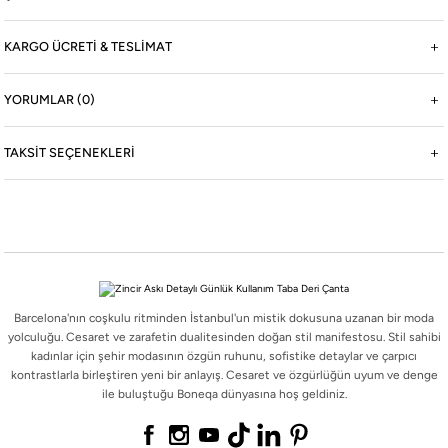
KARGO ÜCRETİ & TESLİMAT
Boneqa Hakkında
YORUMLAR (0)
Hikayemiz
Şehrin sokaklarını Barcelona'nın Akdeniz rüzgarıyla dans eden coşkulu ritimleriyle
TAKSIT SEÇENEKLERI
buluşturuyoruz.
Boneqa Magazin
Barcelona Seyahati İçin Tatil Bavulu Hazırlama Tüyoları
Barcelona tatil bavulu hazırlarken yanınıza almanız gereken parçaları doğru seçmek, hem şehri
keşfetmenizi kolaylaştırır hem de stilinizden ödün vermemenizi sağlar.
Barcelona'nın coşkulu ritminden İstanbul'un mistik dokusuna uzanan bir moda
yolculuğu. Cesaret ve zarafetin dualitesinden doğan stil manifestosu. Stil sahibi
#Social Boneqa
kadınlar için şehir modasının özgün ruhunu, sofistike detaylar ve çarpıcı
kontrastlarla birleştiren yeni bir anlayış. Cesaret ve özgürlüğün uyum ve denge
ile buluştuğu Boneqa dünyasına hoş geldiniz.