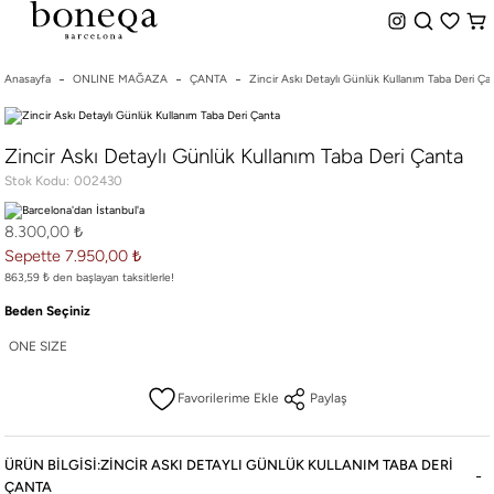
%50 ye Varan İndirim
Hemen Teslim Seçeneği
indirim.
Anasayfa
ONLINE MAĞAZA
ÇANTA
Zincir Askı Detaylı Günlük Kullanım Taba Deri Ça
26 SS İLKBAHAR-YAZ
Zincir Askı Detaylı Günlük Kullanım Taba Deri Çanta
25/26 SONBAHAR-KIŞ
Stok Kodu
002430
TÜM KOLEKSİYONLAR
ELBİSE
8.300,00 ₺
BLUZ & GÖMLEK
Sepette 7.950,00 ₺
CEKET & YELEK
863,59 ₺ den başlayan taksitlerle!
ETEK
Beden Seçiniz
PANTOLON
ONE SIZE
PARTİ & GECE KOLEKSİYONU
Paylaş
TAYT & ŞORT
TiŞÖRT
SPOR KOLEKSİYON
ÜRÜN BILGISI:ZINCIR ASKI DETAYLI GÜNLÜK KULLANIM TABA DERI
ÇANTA
ÇANTA