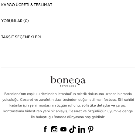
Koleksiyon
KARGO ÜCRETİ & TESLİMAT
Online Mağaza
YORUMLAR (0)
Boneqa
TAKSIT SEÇENEKLERI
Yasal
©2026 boneqa.com | Tüm Hakları Saklıdır.
Barcelona'nın coşkulu ritminden İstanbul'un mistik dokusuna uzanan bir moda
yolculuğu. Cesaret ve zarafetin dualitesinden doğan stil manifestosu. Stil sahibi
kadınlar için şehir modasının özgün ruhunu, sofistike detaylar ve çarpıcı
kontrastlarla birleştiren yeni bir anlayış. Cesaret ve özgürlüğün uyum ve denge
ile buluştuğu Boneqa dünyasına hoş geldiniz.