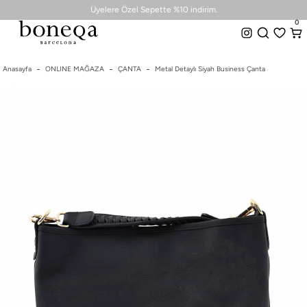
0
Üyelere Özel Sepette %10 indirim.
0
2000 TL Üzeri Ücretsiz Kargo + Hemen Teslim Seçeneği
Tüm Koleksiyonlarda %50 ye Varan İndirim
Anasayfa
ONLINE MAĞAZA
Üyelere Özel Sepette %10 indirim.
ÇANTA
Metal Detaylı Siyah Business Çanta
26 SS İLKBAHAR-YAZ
2000 TL Üzeri Ücretsiz Kargo + Hemen Teslim Seçeneği
25/26 SONBAHAR-KIŞ
TÜM KOLEKSİYONLAR
ELBİSE
BLUZ & GÖMLEK
CEKET & YELEK
ETEK
PANTOLON
PARTİ & GECE KOLEKSİYONU
TAYT & ŞORT
TiŞÖRT
SPOR KOLEKSİYON
ÇANTA