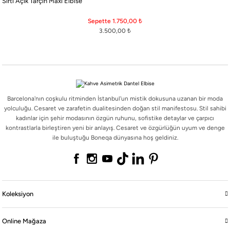
Sırtı Açık Tarçın Maxi Elbise
Barcelona'nın coşkulu ritminden İstanbul'un mistik dokusuna uzanan bir moda
yolculuğu. Cesaret ve zarafetin dualitesinden doğan stil manifestosu. Stil sahibi
Sepette 1.750,00
₺
kadınlar için şehir modasının özgün ruhunu, sofistike detaylar ve çarpıcı
3.500,00
₺
kontrastlarla birleştiren yeni bir anlayış. Cesaret ve özgürlüğün uyum ve denge
ile buluştuğu Boneqa dünyasına hoş geldiniz.
Barcelona'nın coşkulu ritminden İstanbul'un mistik dokusuna uzanan bir moda
Koleksiyon
yolculuğu. Cesaret ve zarafetin dualitesinden doğan stil manifestosu. Stil sahibi
kadınlar için şehir modasının özgün ruhunu, sofistike detaylar ve çarpıcı
kontrastlarla birleştiren yeni bir anlayış. Cesaret ve özgürlüğün uyum ve denge
Online Mağaza
ile buluştuğu Boneqa dünyasına hoş geldiniz.
Boneqa
Yasal
Koleksiyon
Online Mağaza