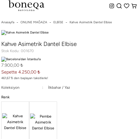
%50 ye Varan İndirim
Hemen Teslim Seçeneği
indirim.
Anasayfa
ONLINE MAĞAZA
ELBİSE
Kahve Asimetrik Dantel Elbise
26 SS İLKBAHAR-YAZ
Kahve Asimetrik Dantel Elbise
25/26 SONBAHAR-KIŞ
Stok Kodu
001670
TÜM KOLEKSİYONLAR
ELBİSE
7.900,00 ₺
BLUZ & GÖMLEK
Sepette 4.250,00 ₺
CEKET & YELEK
461,67 ₺ den başlayan taksitlerle!
ETEK
Koleksiyon
İlkbahar / Yaz
PANTOLON
Renk
PARTİ & GECE KOLEKSİYONU
TAYT & ŞORT
TiŞÖRT
SPOR KOLEKSİYON
ÇANTA