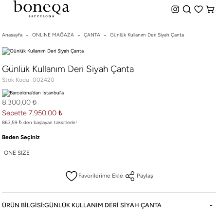
%50 ye Varan İndirim
Hemen Teslim Seçeneği
indirim.
Anasayfa
ONLINE MAĞAZA
ÇANTA
Günlük Kullanım Deri Siyah Çanta
26 SS İLKBAHAR-YAZ
Günlük Kullanım Deri Siyah Çanta
25/26 SONBAHAR-KIŞ
Stok Kodu
002420
TÜM KOLEKSİYONLAR
ELBİSE
8.300,00 ₺
BLUZ & GÖMLEK
Sepette 7.950,00 ₺
CEKET & YELEK
863,59 ₺ den başlayan taksitlerle!
ETEK
Beden Seçiniz
PANTOLON
ONE SIZE
PARTİ & GECE KOLEKSİYONU
Paylaş
TAYT & ŞORT
TiŞÖRT
SPOR KOLEKSİYON
ÜRÜN BILGISI:GÜNLÜK KULLANIM DERI SIYAH ÇANTA
ÇANTA