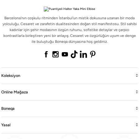
Barcelona'nın coşkulu ritminden İstanbul'un mistik dokusuna uzanan bir moda
yolculuğu. Cesaret ve zarafetin dualitesinden doğan stil manifestosu. Stil sahibi
kadınlar için şehir modasının özgün ruhunu, sofistike detaylar ve çarpıcı
Barcelona'nın coşkulu ritminden İstanbul'un mistik dokusuna uzanan bir moda
kontrastlarla birleştiren yeni bir anlayış. Cesaret ve özgürlüğün uyum ve denge
yolculuğu. Cesaret ve zarafetin dualitesinden doğan stil manifestosu. Stil sahibi
ile buluştuğu Boneqa dünyasına hoş geldiniz.
kadınlar için şehir modasının özgün ruhunu, sofistike detaylar ve çarpıcı
kontrastlarla birleştiren yeni bir anlayış. Cesaret ve özgürlüğün uyum ve denge
ile buluştuğu Boneqa dünyasına hoş geldiniz.
Koleksiyon
Koleksiyon
Online Mağaza
Online Mağaza
Boneqa
Boneqa
Yasal
Yasal