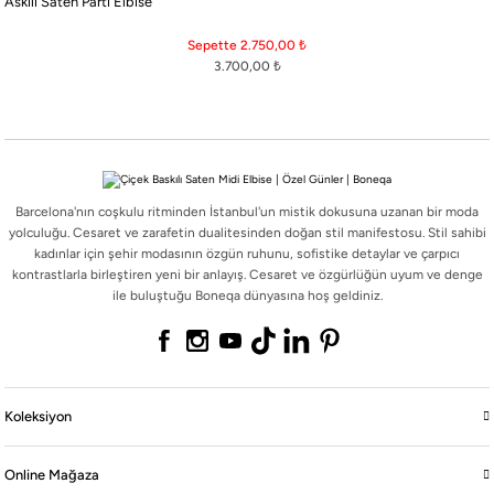
Askılı Saten Parti Elbise
Barcelona'nın coşkulu ritminden İstanbul'un mistik dokusuna uzanan bir moda
yolculuğu. Cesaret ve zarafetin dualitesinden doğan stil manifestosu. Stil sahibi
Sepette 2.750,00
₺
kadınlar için şehir modasının özgün ruhunu, sofistike detaylar ve çarpıcı
3.700,00
₺
kontrastlarla birleştiren yeni bir anlayış. Cesaret ve özgürlüğün uyum ve denge
ile buluştuğu Boneqa dünyasına hoş geldiniz.
Barcelona'nın coşkulu ritminden İstanbul'un mistik dokusuna uzanan bir moda
Koleksiyon
yolculuğu. Cesaret ve zarafetin dualitesinden doğan stil manifestosu. Stil sahibi
kadınlar için şehir modasının özgün ruhunu, sofistike detaylar ve çarpıcı
kontrastlarla birleştiren yeni bir anlayış. Cesaret ve özgürlüğün uyum ve denge
Online Mağaza
ile buluştuğu Boneqa dünyasına hoş geldiniz.
Boneqa
Yasal
Koleksiyon
Online Mağaza