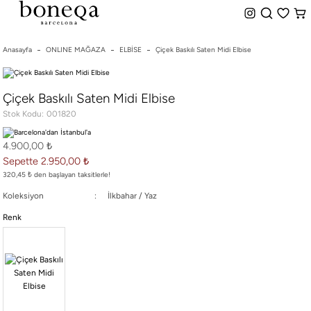
%50 ye Varan İndirim
Hemen Teslim Seçeneği
indirim.
Anasayfa
ONLINE MAĞAZA
ELBİSE
Çiçek Baskılı Saten Midi Elbise
26 SS İLKBAHAR-YAZ
Çiçek Baskılı Saten Midi Elbise
25/26 SONBAHAR-KIŞ
Stok Kodu
001820
TÜM KOLEKSİYONLAR
ELBİSE
4.900,00 ₺
BLUZ & GÖMLEK
Sepette 2.950,00 ₺
CEKET & YELEK
320,45 ₺ den başlayan taksitlerle!
ETEK
Koleksiyon
İlkbahar / Yaz
PANTOLON
Renk
PARTİ & GECE KOLEKSİYONU
TAYT & ŞORT
TiŞÖRT
SPOR KOLEKSİYON
ÇANTA