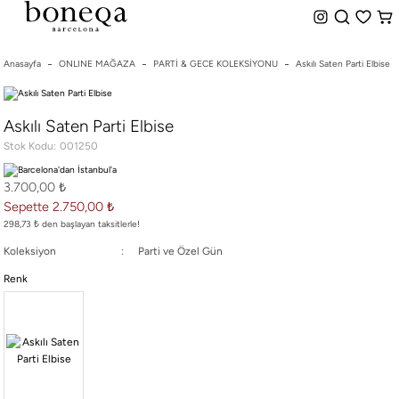
%50 ye Varan İndirim
Hemen Teslim Seçeneği
indirim.
Anasayfa
ONLINE MAĞAZA
PARTİ & GECE KOLEKSİYONU
Askılı Saten Parti Elbise
26 SS İLKBAHAR-YAZ
Askılı Saten Parti Elbise
25/26 SONBAHAR-KIŞ
Stok Kodu
001250
TÜM KOLEKSİYONLAR
ELBİSE
3.700,00 ₺
BLUZ & GÖMLEK
Sepette 2.750,00 ₺
CEKET & YELEK
298,73 ₺ den başlayan taksitlerle!
ETEK
Koleksiyon
Parti ve Özel Gün
PANTOLON
Renk
PARTİ & GECE KOLEKSİYONU
TAYT & ŞORT
TiŞÖRT
SPOR KOLEKSİYON
ÇANTA