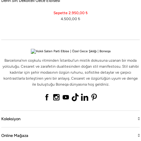
Derin Sırt Dekolteli Gece Elbisesi
Barcelona'nın coşkulu ritminden İstanbul'un mistik dokusuna uzanan bir moda
yolculuğu. Cesaret ve zarafetin dualitesinden doğan stil manifestosu. Stil sahibi
Sepette 2.950,00
₺
kadınlar için şehir modasının özgün ruhunu, sofistike detaylar ve çarpıcı
4.500,00
₺
kontrastlarla birleştiren yeni bir anlayış. Cesaret ve özgürlüğün uyum ve denge
ile buluştuğu Boneqa dünyasına hoş geldiniz.
Barcelona'nın coşkulu ritminden İstanbul'un mistik dokusuna uzanan bir moda
Koleksiyon
yolculuğu. Cesaret ve zarafetin dualitesinden doğan stil manifestosu. Stil sahibi
kadınlar için şehir modasının özgün ruhunu, sofistike detaylar ve çarpıcı
kontrastlarla birleştiren yeni bir anlayış. Cesaret ve özgürlüğün uyum ve denge
Online Mağaza
ile buluştuğu Boneqa dünyasına hoş geldiniz.
Boneqa
Yasal
Koleksiyon
Online Mağaza