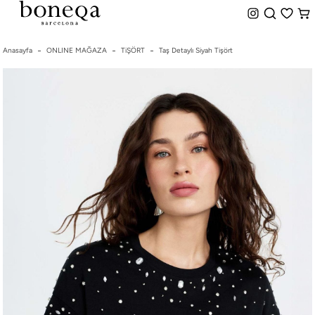
%50 ye Varan İndirim
Hemen Teslim Seçeneği
indirim.
Anasayfa
ONLINE MAĞAZA
TiŞÖRT
Taş Detaylı Siyah Tişört
26 SS İLKBAHAR-YAZ
25/26 SONBAHAR-KIŞ
TÜM KOLEKSİYONLAR
ELBİSE
BLUZ & GÖMLEK
CEKET & YELEK
ETEK
PANTOLON
PARTİ & GECE KOLEKSİYONU
TAYT & ŞORT
TiŞÖRT
SPOR KOLEKSİYON
ÇANTA