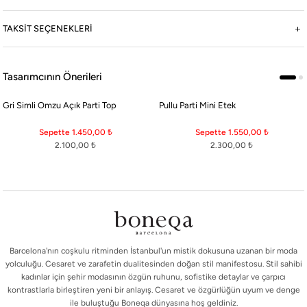
TAKSIT SEÇENEKLERI
Tasarımcının Önerileri
Gri Simli Omzu Açık Parti Top
Pullu Parti Mini Etek
Sepette 1.450,00
₺
Sepette 1.550,00
₺
2.100,00
₺
2.300,00
₺
Barcelona'nın coşkulu ritminden İstanbul'un mistik dokusuna uzanan bir moda
yolculuğu. Cesaret ve zarafetin dualitesinden doğan stil manifestosu. Stil sahibi
kadınlar için şehir modasının özgün ruhunu, sofistike detaylar ve çarpıcı
kontrastlarla birleştiren yeni bir anlayış. Cesaret ve özgürlüğün uyum ve denge
ile buluştuğu Boneqa dünyasına hoş geldiniz.