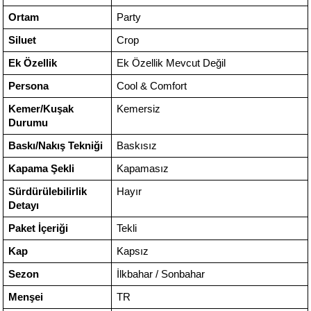
Ortam
Party
Siluet
Crop
Ek Özellik
Ek Özellik Mevcut Değil
Persona
Cool & Comfort
Kemer/Kuşak
Kemersiz
Durumu
Baskı/Nakış Tekniği
Baskısız
Kapama Şekli
Kapamasız
Sürdürülebilirlik
Hayır
Detayı
Paket İçeriği
Tekli
Kap
Kapsız
Sezon
İlkbahar / Sonbahar
Menşei
TR