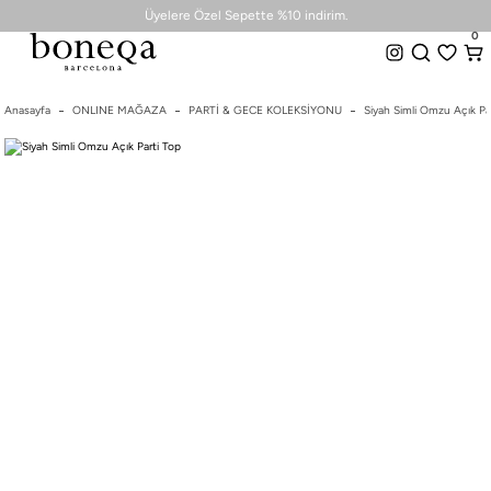
0
Üyelere Özel Sepette %10 indirim.
0
2000 TL Üzeri Ücretsiz Kargo + Hemen Teslim Seçeneği
Tüm Koleksiyonlarda %50 ye Varan İndirim
Anasayfa
ONLINE MAĞAZA
Üyelere Özel Sepette %10 indirim.
PARTİ & GECE KOLEKSİYONU
Siyah Simli Omzu Açık Pa
26 SS İLKBAHAR-YAZ
2000 TL Üzeri Ücretsiz Kargo + Hemen Teslim Seçeneği
25/26 SONBAHAR-KIŞ
TÜM KOLEKSİYONLAR
ELBİSE
BLUZ & GÖMLEK
CEKET & YELEK
ETEK
PANTOLON
PARTİ & GECE KOLEKSİYONU
TAYT & ŞORT
TiŞÖRT
SPOR KOLEKSİYON
ÇANTA