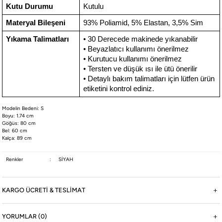
Kutu Durumu
Kutulu
Materyal Bileşeni
93% Poliamid, 5% Elastan, 3,5% Sim
Yıkama Talimatları
• 30 Derecede makinede yıkanabilir
• Beyazlatıcı kullanımı önerilmez
• Kurutucu kullanımı önerilmez
• Tersten ve düşük ısı ile ütü önerilir
• Detaylı bakım talimatları için lütfen ürün
etiketini kontrol ediniz.
Modelin Bedeni: S
Boyu: 1.74 cm
Göğüs: 80 cm
Bel: 60 cm
Kalça: 89 cm
Renkler
:
SİYAH
KARGO ÜCRETİ & TESLİMAT
YORUMLAR (0)