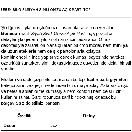
Koleksiyon
ÜRÜN BILGISI:SIYAH SIMLI OMZU AÇIK PARTI TOP
Online Mağaza
Şıklığın ışıltıyla buluştuğu özel tasarımlar arasında yer alan
Boneqa
Boneqa
imzalı
Siyah Simli Omzu Açık Parti Top
, göz alıcı
detaylarıyla gecenin yıldızı olmanız için tasarlandı. Omuz
dekoltesiyle zarafeti ön plana çıkaran bu crop model, hem
mini ya
Yasal
da uzun
etek
lerle
hem de şık pantolonlarla kolayca
kombinlenebilir. İnce yapısı ve esnek kumaşı sayesinde hareket
özgürlüğü sunarken, simli dokusuyla gece davetlerinde iddialı bir stil
yaratır.
©2026 boneqa.com | Tüm Hakları Saklıdır.
Modern ve sade çizgilerle tasarlanan bu top,
kadın parti giyimleri
kategorisinin vazgeçilmezlerinden biri olmaya aday. Astarsız oluşu
ve nefes alabilen örme kumaşıyla hem konforlu hem de şık bir
kullanım sunar. Gardırobunuza zarif bir dokunuş katacak bu
parçayla siz de stilinizi parlatın.
Özellik
Detay
Desen
Düz