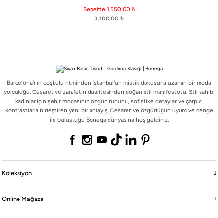
Barcelona'nın coşkulu ritminden İstanbul'un mistik dokusuna uzanan bir moda
Sepette 1.550,00
₺
yolculuğu. Cesaret ve zarafetin dualitesinden doğan stil manifestosu. Stil sahibi
3.100,00
₺
kadınlar için şehir modasının özgün ruhunu, sofistike detaylar ve çarpıcı
kontrastlarla birleştiren yeni bir anlayış. Cesaret ve özgürlüğün uyum ve denge
ile buluştuğu Boneqa dünyasına hoş geldiniz.
Barcelona'nın coşkulu ritminden İstanbul'un mistik dokusuna uzanan bir moda
yolculuğu. Cesaret ve zarafetin dualitesinden doğan stil manifestosu. Stil sahibi
Koleksiyon
kadınlar için şehir modasının özgün ruhunu, sofistike detaylar ve çarpıcı
kontrastlarla birleştiren yeni bir anlayış. Cesaret ve özgürlüğün uyum ve denge
ile buluştuğu Boneqa dünyasına hoş geldiniz.
Online Mağaza
Boneqa
Koleksiyon
Yasal
Online Mağaza