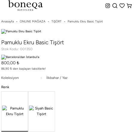
%50 ye Varan İndirim
Hemen Teslim Seçeneği
indirim.
Anasayfa
ONLINE MAĞAZA
TiŞÖRT
Pamuklu Ekru Basic Tişört
26 SS İLKBAHAR-YAZ
Pamuklu Ekru Basic Tişört
25/26 SONBAHAR-KIŞ
Stok Kodu
001350
TÜM KOLEKSİYONLAR
ELBİSE
800,00 ₺
BLUZ & GÖMLEK
86,90 ₺ den başlayan taksitlerle!
CEKET & YELEK
Koleksiyon
İlkbahar / Yaz
ETEK
Renk
PANTOLON
PARTİ & GECE KOLEKSİYONU
TAYT & ŞORT
TiŞÖRT
SPOR KOLEKSİYON
ÇANTA