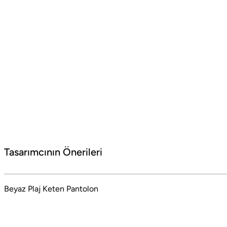
Barcelona Seyahati İçin Tatil Bavulu Hazırlama Tüyoları
Barcelona tatil bavulu hazırlarken yanınıza almanız gereken parçalar
#Social Boneqa
Tasarımcının Önerileri
Barcelona'nın coşkulu ritminden İstanbul'un
mistik dokusuna uzanan bir moda yolculuğu.
Beyaz Plaj Keten Pantolon
Cesaret ve zarafetin dualitesinden doğan stil
manifestosu. Stil sahibi kadınlar için şehir
modasının özgün ruhunu, sofistike detaylar ve