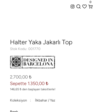
iz Kargo + Hemen Teslim Seçeneği
0
0
Halter Yaka Jakarlı Top
Stok Kodu
001770
2.700,00 ₺
Sepette 1.350,00 ₺
146,65 ₺ den başlayan taksitlerle!
Koleksiyon
İlkbahar / Yaz
Renk