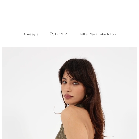
 İndirim
Üyelere Özel Sepette %10 indirim.
2000 TL Üzeri Ücrets
Anasayfa
ÜST GİYİM
Halter Yaka Jakarlı Top