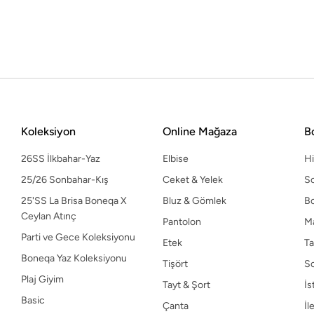
Etek
Ta
Boneqa Yaz Koleksiyonu
Tişört
S
Plaj Giyim
Tayt & Şort
İs
Basic
Çanta
İl
Keten Koleksiyonu
Haftanın Kombini
Spor Koleksiyonu
Koleksiyon
Online Mağaza
B
26SS İlkbahar-Yaz
Elbise
H
25/26 Sonbahar-Kış
Ceket & Yelek
So
25'SS La Brisa Boneqa X
Bluz & Gömlek
B
Ceylan Atınç
Pantolon
M
Parti ve Gece Koleksiyonu
Etek
Ta
Boneqa Yaz Koleksiyonu
Tişört
S
Plaj Giyim
Tayt & Şort
İs
Basic
Çanta
İl