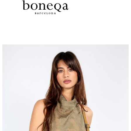
Tüm Koleksiyonlarda %50 ye Varan
26 SS İLKBAHAR-YAZ
25/26 SONBAHAR-KIŞ
TÜM KOLEKSİYONLAR
ELBİSE
BLUZ & GÖMLEK
CEKET & YELEK
ETEK
PANTOLON
PARTİ & GECE KOLEKSİYONU