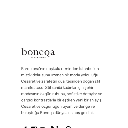
çarpıcı kontrastlarla birleştiren yeni bir anlayış.
Cesaret ve özgürlüğün uyum ve denge ile
buluştuğu Boneqa dünyasına hoş geldiniz.
Barcelona'nın coşkulu ritminden İstanbul'un
©2026 boneqa.com | Tüm Hakları Saklıdır.
mistik dokusuna uzanan bir moda yolculuğu.
Cesaret ve zarafetin dualitesinden doğan stil
manifestosu. Stil sahibi kadınlar için şehir
modasının özgün ruhunu, sofistike detaylar ve
çarpıcı kontrastlarla birleştiren yeni bir anlayış.
Cesaret ve özgürlüğün uyum ve denge ile
buluştuğu Boneqa dünyasına hoş geldiniz.