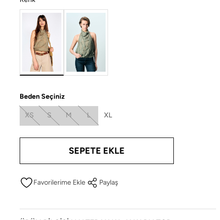
Beden Seçiniz
XS
S
M
L
XL
SEPETE EKLE
Paylaş