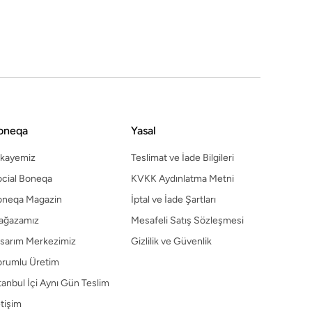
sarım Merkezimiz
Gizlilik ve Güvenlik
orumlu Üretim
tanbul İçi Aynı Gün Teslim
etişim
oneqa
Yasal
ikayemiz
Teslimat ve İade Bilgileri
cial Boneqa
KVKK Aydınlatma Metni
oneqa Magazin
İptal ve İade Şartları
ağazamız
Mesafeli Satış Sözleşmesi
sarım Merkezimiz
Gizlilik ve Güvenlik
orumlu Üretim
tanbul İçi Aynı Gün Teslim
etişim