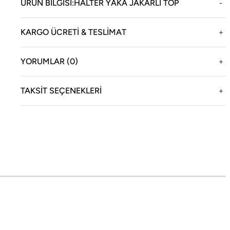
ÜRÜN BILGISI:HALTER YAKA JAKARLI TOP
KARGO ÜCRETİ & TESLİMAT
enizi sağlar.
YORUMLAR (0)
TAKSIT SEÇENEKLERI
oneqa
Yasal
ikayemiz
Teslimat ve İade Bilgileri
cial Boneqa
KVKK Aydınlatma Metni
oneqa Magazin
İptal ve İade Şartları
ağazamız
Mesafeli Satış Sözleşmesi