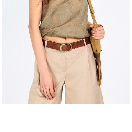
TAYT & ŞORT
TiŞÖRT
SPOR KOLEKSİYON
ÇANTA
Boneqa Hakkında
Hikayemiz
Şehrin sokaklarını Barcelona'nın Akdeniz rüzgarıyla dans eden coşkulu
Boneqa Magazin