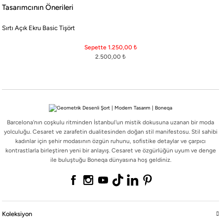
Barcelona'nın coşkulu ritminden İstanbul'un mistik dokusuna uzanan bir moda
Tasarımcının Önerileri
yolculuğu. Cesaret ve zarafetin dualitesinden doğan stil manifestosu. Stil sahibi
kadınlar için şehir modasının özgün ruhunu, sofistike detaylar ve çarpıcı
Sırtı Açık Ekru Basic Tişört
kontrastlarla birleştiren yeni bir anlayış. Cesaret ve özgürlüğün uyum ve denge
ile buluştuğu Boneqa dünyasına hoş geldiniz.
Sepette 1.250,00
₺
2.500,00
₺
Koleksiyon
Barcelona'nın coşkulu ritminden İstanbul'un mistik dokusuna uzanan bir moda
Online Mağaza
yolculuğu. Cesaret ve zarafetin dualitesinden doğan stil manifestosu. Stil sahibi
kadınlar için şehir modasının özgün ruhunu, sofistike detaylar ve çarpıcı
Boneqa
kontrastlarla birleştiren yeni bir anlayış. Cesaret ve özgürlüğün uyum ve denge
ile buluştuğu Boneqa dünyasına hoş geldiniz.
Yasal
Koleksiyon