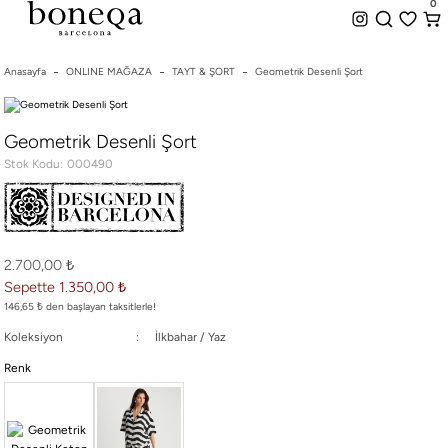
0
%50 ye Varan İndirim
Hemen Teslim Seçeneği
0
indirim.
Anasayfa
ONLINE MAĞAZA
TAYT & ŞORT
Geometrik Desenli Şort
26 SS İLKBAHAR-YAZ
Geometrik Desenli Şort
25/26 SONBAHAR-KIŞ
Stok Kodu
000490
TÜM KOLEKSİYONLAR
ELBİSE
BLUZ & GÖMLEK
CEKET & YELEK
2.700,00 ₺
ETEK
Sepette 1.350,00 ₺
PANTOLON
146,65 ₺ den başlayan taksitlerle!
PARTİ & GECE KOLEKSİYONU
Koleksiyon
İlkbahar / Yaz
TAYT & ŞORT
Renk
TiŞÖRT
SPOR KOLEKSİYON
ÇANTA