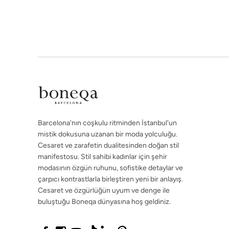
çarpıcı kontrastlarla birleştiren yeni bir anlayış.
Cesaret ve özgürlüğün uyum ve denge ile
buluştuğu Boneqa dünyasına hoş geldiniz.
Barcelona'nın coşkulu ritminden İstanbul'un
©2026 boneqa.com | Tüm Hakları Saklıdır.
mistik dokusuna uzanan bir moda yolculuğu.
Cesaret ve zarafetin dualitesinden doğan stil
manifestosu. Stil sahibi kadınlar için şehir
modasının özgün ruhunu, sofistike detaylar ve
çarpıcı kontrastlarla birleştiren yeni bir anlayış.
Cesaret ve özgürlüğün uyum ve denge ile
buluştuğu Boneqa dünyasına hoş geldiniz.