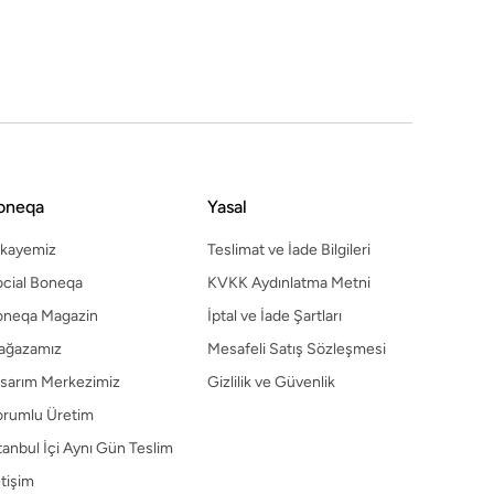
sarım Merkezimiz
Gizlilik ve Güvenlik
orumlu Üretim
tanbul İçi Aynı Gün Teslim
etişim
oneqa
Yasal
ikayemiz
Teslimat ve İade Bilgileri
cial Boneqa
KVKK Aydınlatma Metni
oneqa Magazin
İptal ve İade Şartları
ağazamız
Mesafeli Satış Sözleşmesi
sarım Merkezimiz
Gizlilik ve Güvenlik
orumlu Üretim
tanbul İçi Aynı Gün Teslim
etişim