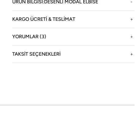
ÜRÜN BILGISI:DESENLI MODAL ELBISE
KARGO ÜCRETİ & TESLİMAT
enizi sağlar.
YORUMLAR (3)
TAKSIT SEÇENEKLERI
oneqa
Yasal
ikayemiz
Teslimat ve İade Bilgileri
cial Boneqa
KVKK Aydınlatma Metni
oneqa Magazin
İptal ve İade Şartları
ağazamız
Mesafeli Satış Sözleşmesi