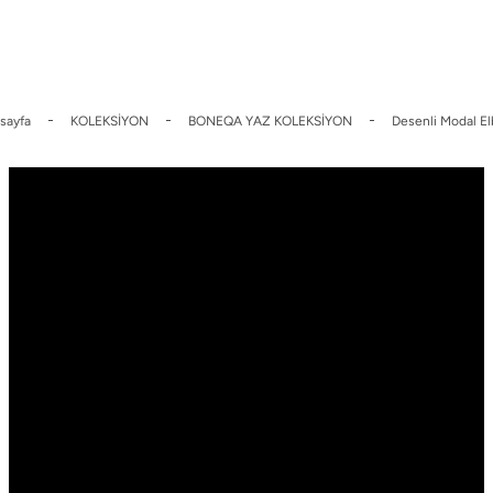
 İndirim
Üyelere Özel Sepette %10 indirim.
2000 TL Üzeri Ücrets
sayfa
KOLEKSİYON
BONEQA YAZ KOLEKSİYON
Desenli Modal El