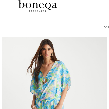
Tüm Koleksiyonlarda %50 ye Varan
26 SS İLKBAHAR-YAZ
Ana
25/26 SONBAHAR-KIŞ
TÜM KOLEKSİYONLAR
ELBİSE
BLUZ & GÖMLEK
CEKET & YELEK
ETEK
PANTOLON
PARTİ & GECE KOLEKSİYONU