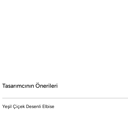
Barcelona Seyahati İçin Tatil Bavulu Hazırlama Tüyoları
Barcelona tatil bavulu hazırlarken yanınıza almanız gereken parçalar
#Social Boneqa
Tasarımcının Önerileri
Barcelona'nın coşkulu ritminden İstanbul'un
mistik dokusuna uzanan bir moda yolculuğu.
Yeşil Çiçek Desenli Elbise
Cesaret ve zarafetin dualitesinden doğan stil
manifestosu. Stil sahibi kadınlar için şehir
modasının özgün ruhunu, sofistike detaylar ve