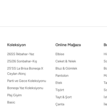
Etek
Ta
Boneqa Yaz Koleksiyonu
Tişört
S
Plaj Giyim
Tayt & Şort
İs
Basic
Çanta
İl
Keten Koleksiyonu
Haftanın Kombini
Spor Koleksiyonu
Koleksiyon
Online Mağaza
B
26SS İlkbahar-Yaz
Elbise
H
25/26 Sonbahar-Kış
Ceket & Yelek
So
25'SS La Brisa Boneqa X
Bluz & Gömlek
B
Ceylan Atınç
Pantolon
M
Parti ve Gece Koleksiyonu
Etek
Ta
Boneqa Yaz Koleksiyonu
Tişört
S
Plaj Giyim
Tayt & Şort
İs
Basic
Çanta
İl