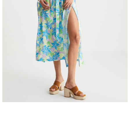
TAYT & ŞORT
TiŞÖRT
SPOR KOLEKSİYON
ÇANTA
Boneqa Hakkında
Hikayemiz
Şehrin sokaklarını Barcelona'nın Akdeniz rüzgarıyla dans eden coşkulu
Boneqa Magazin