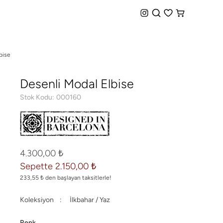
iz Kargo + Hemen Teslim Seçeneği
bise
Desenli Modal Elbise
Stok Kodu
000160
4.300,00 ₺
Sepette 2.150,00 ₺
233,55 ₺ den başlayan taksitlerle!
Koleksiyon
İlkbahar / Yaz
Renk