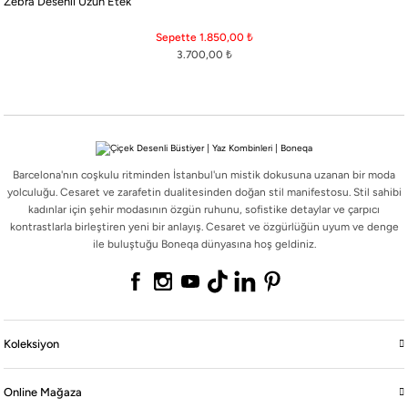
Zebra Desenli Uzun Etek
Barcelona'nın coşkulu ritminden İstanbul'un mistik dokusuna uzanan bir moda
yolculuğu. Cesaret ve zarafetin dualitesinden doğan stil manifestosu. Stil sahibi
Sepette 1.850,00
₺
kadınlar için şehir modasının özgün ruhunu, sofistike detaylar ve çarpıcı
3.700,00
₺
kontrastlarla birleştiren yeni bir anlayış. Cesaret ve özgürlüğün uyum ve denge
ile buluştuğu Boneqa dünyasına hoş geldiniz.
Barcelona'nın coşkulu ritminden İstanbul'un mistik dokusuna uzanan bir moda
Koleksiyon
yolculuğu. Cesaret ve zarafetin dualitesinden doğan stil manifestosu. Stil sahibi
kadınlar için şehir modasının özgün ruhunu, sofistike detaylar ve çarpıcı
kontrastlarla birleştiren yeni bir anlayış. Cesaret ve özgürlüğün uyum ve denge
Online Mağaza
ile buluştuğu Boneqa dünyasına hoş geldiniz.
Boneqa
Yasal
Koleksiyon
Online Mağaza