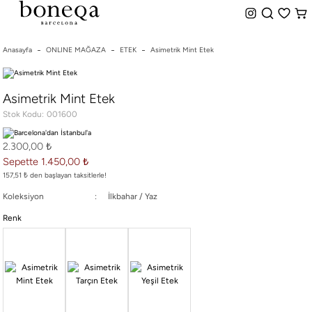
%50 ye Varan İndirim
Hemen Teslim Seçeneği
indirim.
Anasayfa
ONLINE MAĞAZA
ETEK
Asimetrik Mint Etek
26 SS İLKBAHAR-YAZ
Asimetrik Mint Etek
25/26 SONBAHAR-KIŞ
Stok Kodu
001600
TÜM KOLEKSİYONLAR
ELBİSE
2.300,00 ₺
BLUZ & GÖMLEK
Sepette 1.450,00 ₺
CEKET & YELEK
157,51 ₺ den başlayan taksitlerle!
ETEK
Koleksiyon
İlkbahar / Yaz
PANTOLON
Renk
PARTİ & GECE KOLEKSİYONU
TAYT & ŞORT
TiŞÖRT
SPOR KOLEKSİYON
ÇANTA