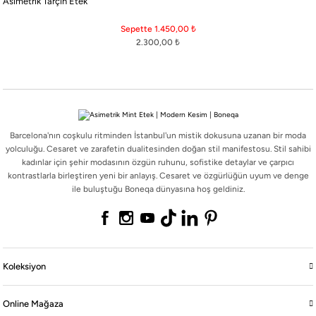
Asimetrik Tarçın Etek
Barcelona'nın coşkulu ritminden İstanbul'un mistik dokusuna uzanan bir moda
yolculuğu. Cesaret ve zarafetin dualitesinden doğan stil manifestosu. Stil sahibi
Sepette 1.450,00
₺
kadınlar için şehir modasının özgün ruhunu, sofistike detaylar ve çarpıcı
2.300,00
₺
kontrastlarla birleştiren yeni bir anlayış. Cesaret ve özgürlüğün uyum ve denge
ile buluştuğu Boneqa dünyasına hoş geldiniz.
Barcelona'nın coşkulu ritminden İstanbul'un mistik dokusuna uzanan bir moda
Koleksiyon
yolculuğu. Cesaret ve zarafetin dualitesinden doğan stil manifestosu. Stil sahibi
kadınlar için şehir modasının özgün ruhunu, sofistike detaylar ve çarpıcı
kontrastlarla birleştiren yeni bir anlayış. Cesaret ve özgürlüğün uyum ve denge
Online Mağaza
ile buluştuğu Boneqa dünyasına hoş geldiniz.
Boneqa
Yasal
Koleksiyon
Online Mağaza