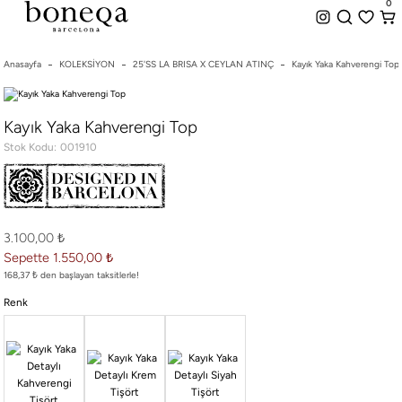
0
%50 ye Varan İndirim
Hemen Teslim Seçeneği
0
indirim.
Anasayfa
KOLEKSİYON
25'SS LA BRISA X CEYLAN ATINÇ
Kayık Yaka Kahverengi Top
26 SS İLKBAHAR-YAZ
Kayık Yaka Kahverengi Top
25/26 SONBAHAR-KIŞ
Stok Kodu
001910
TÜM KOLEKSİYONLAR
ELBİSE
BLUZ & GÖMLEK
CEKET & YELEK
3.100,00 ₺
ETEK
Sepette 1.550,00 ₺
PANTOLON
168,37 ₺ den başlayan taksitlerle!
PARTİ & GECE KOLEKSİYONU
Renk
TAYT & ŞORT
TiŞÖRT
SPOR KOLEKSİYON
ÇANTA