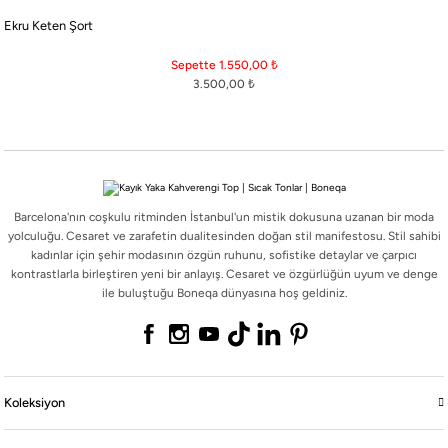
Barcelona'nın coşkulu ritminden İstanbul'un mistik dokusuna uzanan bir moda
Ekru Keten Şort
yolculuğu. Cesaret ve zarafetin dualitesinden doğan stil manifestosu. Stil sahibi
kadınlar için şehir modasının özgün ruhunu, sofistike detaylar ve çarpıcı
Sepette 1.550,00
₺
kontrastlarla birleştiren yeni bir anlayış. Cesaret ve özgürlüğün uyum ve denge
3.500,00
₺
ile buluştuğu Boneqa dünyasına hoş geldiniz.
Koleksiyon
Barcelona'nın coşkulu ritminden İstanbul'un mistik dokusuna uzanan bir moda
yolculuğu. Cesaret ve zarafetin dualitesinden doğan stil manifestosu. Stil sahibi
Online Mağaza
kadınlar için şehir modasının özgün ruhunu, sofistike detaylar ve çarpıcı
kontrastlarla birleştiren yeni bir anlayış. Cesaret ve özgürlüğün uyum ve denge
ile buluştuğu Boneqa dünyasına hoş geldiniz.
Boneqa
Yasal
Koleksiyon