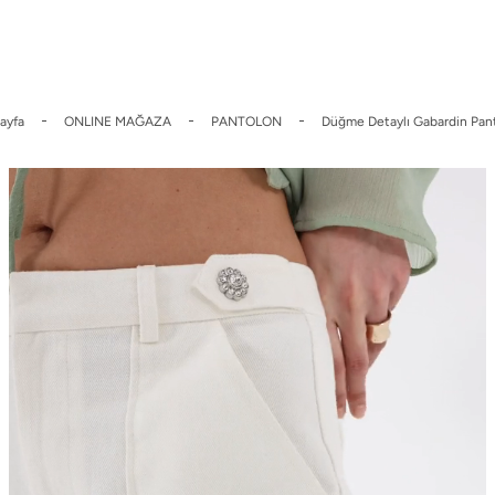
 İndirim
Üyelere Özel Sepette %10 indirim.
2000 TL Üzeri Ücrets
ayfa
ONLINE MAĞAZA
PANTOLON
Düğme Detaylı Gabardin Pan