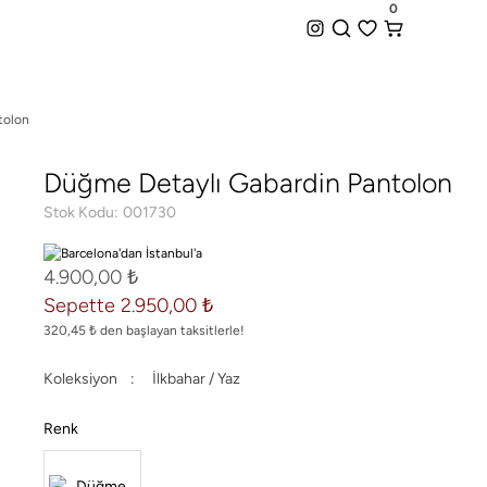
iz Kargo + Hemen Teslim Seçeneği
0
0
tolon
Düğme Detaylı Gabardin Pantolon
Stok Kodu
001730
4.900,00 ₺
Sepette 2.950,00 ₺
320,45 ₺ den başlayan taksitlerle!
Koleksiyon
İlkbahar / Yaz
Renk