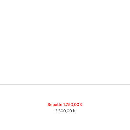
ı doğru seçmek, hem şehri keşfetmenizi kolaylaştırır hem de stilinizden ödün vermem
Koleksiyon
Online Mağaza
B
26SS İlkbahar-Yaz
Elbise
H
25/26 Sonbahar-Kış
Ceket & Yelek
So
Sepette 1.750,00
₺
3.500,00
₺
25'SS La Brisa Boneqa X
Bluz & Gömlek
B
Ceylan Atınç
Pantolon
M
Parti ve Gece Koleksiyonu