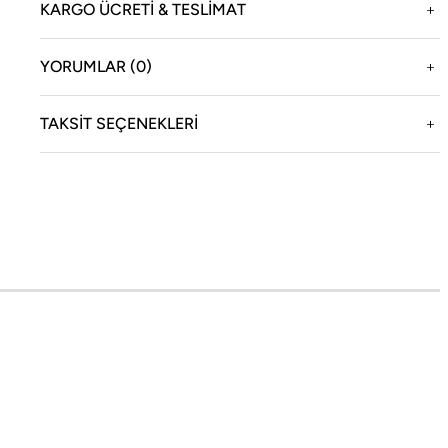
KARGO ÜCRETİ & TESLİMAT
YORUMLAR (0)
enizi sağlar.
TAKSIT SEÇENEKLERI
oneqa
Yasal
ikayemiz
Teslimat ve İade Bilgileri
cial Boneqa
KVKK Aydınlatma Metni
oneqa Magazin
İptal ve İade Şartları
ağazamız
Mesafeli Satış Sözleşmesi