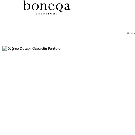
Tüm Koleksiyonlarda %50 ye Varan
26 SS İLKBAHAR-YAZ
Anas
25/26 SONBAHAR-KIŞ
TÜM KOLEKSİYONLAR
ELBİSE
BLUZ & GÖMLEK
CEKET & YELEK
ETEK
PANTOLON
PARTİ & GECE KOLEKSİYONU