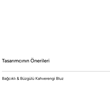
Barcelona Seyahati İçin Tatil Bavulu Hazırlama Tüyoları
Barcelona tatil bavulu hazırlarken yanınıza almanız gereken parçalar
#Social Boneqa
Tasarımcının Önerileri
Bağcıklı & Büzgülü Kahverengi Bluz
Barcelona'nın coşkulu ritminden İstanbul'un
mistik dokusuna uzanan bir moda yolculuğu.
Cesaret ve zarafetin dualitesinden doğan stil
manifestosu. Stil sahibi kadınlar için şehir
modasının özgün ruhunu, sofistike detaylar ve