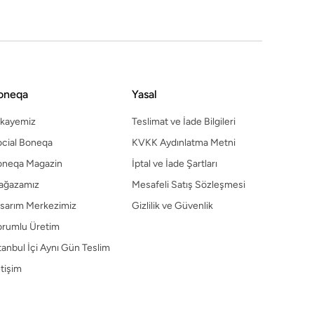
sarım Merkezimiz
Gizlilik ve Güvenlik
orumlu Üretim
tanbul İçi Aynı Gün Teslim
etişim
oneqa
Yasal
ikayemiz
Teslimat ve İade Bilgileri
cial Boneqa
KVKK Aydınlatma Metni
oneqa Magazin
İptal ve İade Şartları
ağazamız
Mesafeli Satış Sözleşmesi
sarım Merkezimiz
Gizlilik ve Güvenlik
orumlu Üretim
tanbul İçi Aynı Gün Teslim
etişim