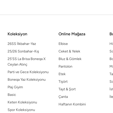
Etek
Ta
Boneqa Yaz Koleksiyonu
Tişört
S
Plaj Giyim
Tayt & Şort
İs
Basic
Çanta
İl
Keten Koleksiyonu
Haftanın Kombini
Koleksiyon
Online Mağaza
B
Spor Koleksiyonu
26SS İlkbahar-Yaz
Elbise
H
25/26 Sonbahar-Kış
Ceket & Yelek
So
25'SS La Brisa Boneqa X
Bluz & Gömlek
B
Ceylan Atınç
Pantolon
M
Parti ve Gece Koleksiyonu
Etek
Ta
Boneqa Yaz Koleksiyonu
Tişört
S
Plaj Giyim
Tayt & Şort
İs
Basic
Çanta
İl
Keten Koleksiyonu
Haftanın Kombini
Spor Koleksiyonu