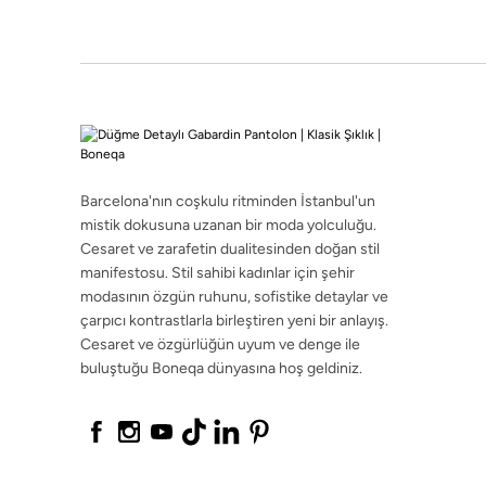
çarpıcı kontrastlarla birleştiren yeni bir anlayış.
Cesaret ve özgürlüğün uyum ve denge ile
buluştuğu Boneqa dünyasına hoş geldiniz.
Barcelona'nın coşkulu ritminden İstanbul'un
mistik dokusuna uzanan bir moda yolculuğu.
Cesaret ve zarafetin dualitesinden doğan stil
©2026 boneqa.com | Tüm Hakları Saklıdır.
manifestosu. Stil sahibi kadınlar için şehir
modasının özgün ruhunu, sofistike detaylar ve
çarpıcı kontrastlarla birleştiren yeni bir anlayış.
Cesaret ve özgürlüğün uyum ve denge ile
buluştuğu Boneqa dünyasına hoş geldiniz.