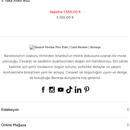
V Yaka Askılı Bluz
Barcelona'nın coşkulu ritminden İstanbul'un mistik dokusuna uzanan bir moda
yolculuğu. Cesaret ve zarafetin dualitesinden doğan stil manifestosu. Stil sahibi
Sepette 1.550,00
₺
kadınlar için şehir modasının özgün ruhunu, sofistike detaylar ve çarpıcı
3.100,00
₺
kontrastlarla birleştiren yeni bir anlayış. Cesaret ve özgürlüğün uyum ve denge
ile buluştuğu Boneqa dünyasına hoş geldiniz.
Barcelona'nın coşkulu ritminden İstanbul'un mistik dokusuna uzanan bir moda
Koleksiyon
yolculuğu. Cesaret ve zarafetin dualitesinden doğan stil manifestosu. Stil sahibi
kadınlar için şehir modasının özgün ruhunu, sofistike detaylar ve çarpıcı
kontrastlarla birleştiren yeni bir anlayış. Cesaret ve özgürlüğün uyum ve denge
Online Mağaza
ile buluştuğu Boneqa dünyasına hoş geldiniz.
Boneqa
Yasal
Koleksiyon
Online Mağaza