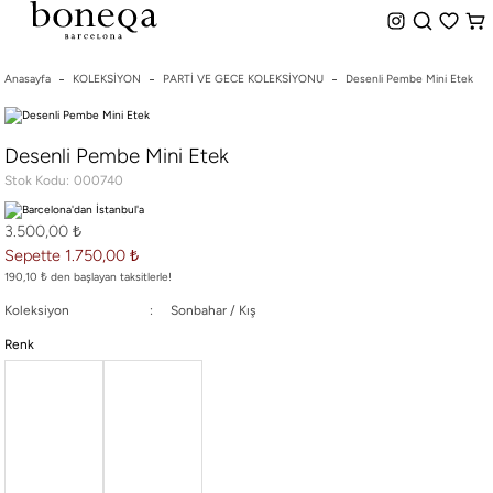
%50 ye Varan İndirim
Hemen Teslim Seçeneği
indirim.
Anasayfa
KOLEKSİYON
PARTİ VE GECE KOLEKSİYONU
Desenli Pembe Mini Etek
26 SS İLKBAHAR-YAZ
Desenli Pembe Mini Etek
25/26 SONBAHAR-KIŞ
Stok Kodu
000740
TÜM KOLEKSİYONLAR
ELBİSE
3.500,00 ₺
BLUZ & GÖMLEK
Sepette 1.750,00 ₺
CEKET & YELEK
190,10 ₺ den başlayan taksitlerle!
ETEK
Koleksiyon
Sonbahar / Kış
PANTOLON
Renk
PARTİ & GECE KOLEKSİYONU
TAYT & ŞORT
TiŞÖRT
SPOR KOLEKSİYON
ÇANTA