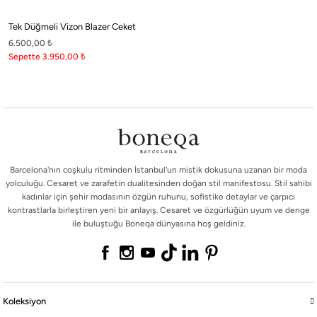
Barcelona'nın coşkulu ritminden İstanbul'un mistik dokusuna uzanan bir moda
Tek Düğmeli Vizon Blazer Ceket
yolculuğu. Cesaret ve zarafetin dualitesinden doğan stil manifestosu. Stil sahibi
6.500,00
₺
kadınlar için şehir modasının özgün ruhunu, sofistike detaylar ve çarpıcı
Sepette 3.950,00
₺
kontrastlarla birleştiren yeni bir anlayış. Cesaret ve özgürlüğün uyum ve denge
ile buluştuğu Boneqa dünyasına hoş geldiniz.
Koleksiyon
Barcelona'nın coşkulu ritminden İstanbul'un mistik dokusuna uzanan bir moda
yolculuğu. Cesaret ve zarafetin dualitesinden doğan stil manifestosu. Stil sahibi
Online Mağaza
kadınlar için şehir modasının özgün ruhunu, sofistike detaylar ve çarpıcı
kontrastlarla birleştiren yeni bir anlayış. Cesaret ve özgürlüğün uyum ve denge
ile buluştuğu Boneqa dünyasına hoş geldiniz.
Boneqa
Yasal
Koleksiyon