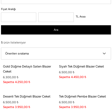
Fiyat Aralığı
Boneqa Hakkında
TL Arası
Hikayemiz
Ara
Şehrin sokaklarını Barcelona'nın Akdeniz rüzgarıyla dans eden coşkulu ritimleriyle
buluşturuyoruz.
5
ürün listeleniyor
Boneqa Magazin
Barcelona Seyahati İçin Tatil Bavulu Hazırlama Tüyoları
Gold Düğme Detaylı Saten Blazer
Siyah Tek Düğmeli Blazer Ceket
Barcelona tatil bavulu hazırlarken yanınıza almanız gereken parçaları doğru seçmek, hem şehri
Ceket
6.500,00
₺
keşfetmenizi kolaylaştırır hem de stilinizden ödün vermemenizi sağlar.
Sepette 4.450,00
₺
6.300,00
₺
Sepette 4.250,00
₺
#Social Boneqa
Desenli Tek Düğmeli Blazer Ceket
Tek Düğmeli Pembe Blazer Ceket
6.500,00
₺
6.500,00
₺
Sepette 3.950,00
₺
Sepette 3.950,00
₺