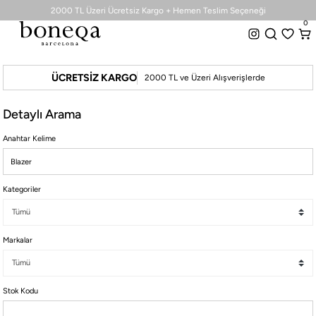
0
2000 TL Üzeri Ücretsiz Kargo + Hemen Teslim Seçeneği
0
Tüm Koleksiyonlarda %50 ye Varan İndirim
Üyelere Özel Sepette %10 indirim.
2000 TL Üzeri Ücretsiz Kargo + Hemen Teslim Seçeneği
ÜCRETSİZ KARGO
2000 TL ve Üzeri Alışverişlerde
26 SS İLKBAHAR-YAZ
25/26 SONBAHAR-KIŞ
Detaylı Arama
TÜM KOLEKSİYONLAR
ELBİSE
Anahtar Kelime
BLUZ & GÖMLEK
CEKET & YELEK
Kategoriler
ETEK
PANTOLON
PARTİ & GECE KOLEKSİYONU
Markalar
TAYT & ŞORT
TiŞÖRT
Stok Kodu
SPOR KOLEKSİYON
ÇANTA