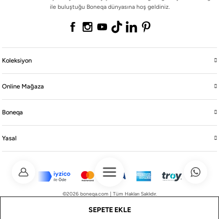
ile buluştuğu Boneqa dünyasına hoş geldiniz.
Koleksiyon
Online Mağaza
Boneqa
Yasal
©2026 boneqa.com | Tüm Hakları Saklıdır.
SEPETE EKLE
®
IdeaSoft
|
E-ticaret
paketleri ile hazırlanmıştır.