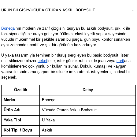
Koleksiyon
ÜRÜN BILGISI:VÜCUDA OTURAN ASKILI BODYSUIT
Online Mağaza
Boneqa
’nın modern ve zarif çizgisini taşıyan bu askılı bodysuit, şıklık ile
Boneqa
fonksiyonelliği bir araya getiriyor. Yüksek elastikiyetli yapısı sayesinde
vücudu mükemmel bir şekilde saran bu parça, gün boyu konfor sunarken
aynı zamanda sportif ve şık bir görünüm kazandırıyor.
Yasal
U yaka tasarımıyla feminen bir duruş sergileyen bu basic bodysuit, ister
ofis stilinizde blazer
ceket
lerle, ister günlük rutininizde jean veya
şortl
arla
kombinlenerek çok yönlü bir kullanım sunar. Dokulu kumaşı ve kaygan
yapısı ile sade ama çarpıcı bir siluete imza atmak isteyenler için ideal bir
seçenek.
©2026 boneqa.com | Tüm Hakları Saklıdır.
Özellik
Detay
Marka
Boneqa
Ürün Adı
Vücuda Oturan Askılı Bodysuit
Yaka Tipi
U Yaka
Kol Tipi / Boyu
Askılı