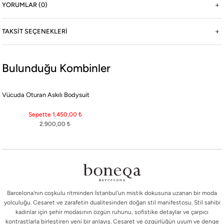
YORUMLAR (0)
TAKSIT SEÇENEKLERI
Bulunduğu Kombinler
Vücuda Oturan Askılı Bodysuit
Sepette 1.450,00
₺
2.900,00
₺
Barcelona'nın coşkulu ritminden İstanbul'un mistik dokusuna uzanan bir moda
yolculuğu. Cesaret ve zarafetin dualitesinden doğan stil manifestosu. Stil sahibi
kadınlar için şehir modasının özgün ruhunu, sofistike detaylar ve çarpıcı
kontrastlarla birleştiren yeni bir anlayış. Cesaret ve özgürlüğün uyum ve denge