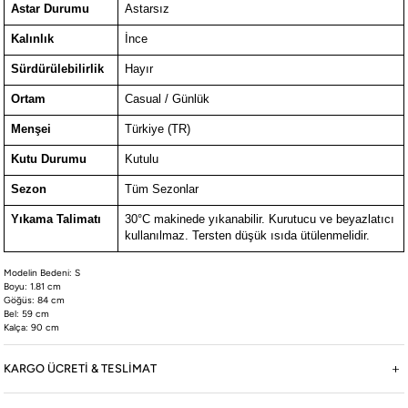
Astar Durumu
Astarsız
Kalınlık
İnce
Sürdürülebilirlik
Hayır
Ortam
Casual / Günlük
Menşei
Türkiye (TR)
Kutu Durumu
Kutulu
Sezon
Tüm Sezonlar
Yıkama Talimatı
30°C makinede yıkanabilir. Kurutucu ve beyazlatıcı
kullanılmaz. Tersten düşük ısıda ütülenmelidir.
Modelin Bedeni: S
Boyu: 1.81 cm
Göğüs: 84 cm
Bel: 59 cm
Kalça: 90 cm
KARGO ÜCRETİ & TESLİMAT